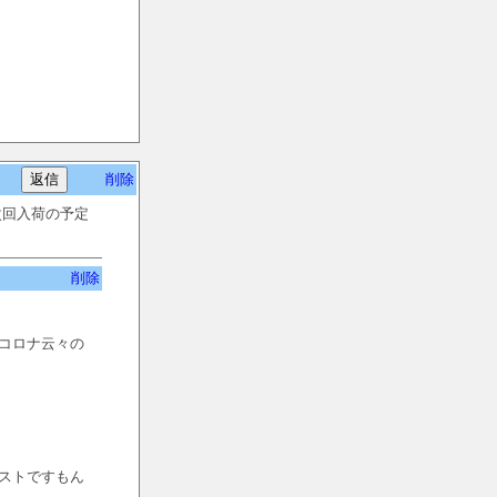
削除
次回入荷の予定
削除
、コロナ云々の
ストですもん