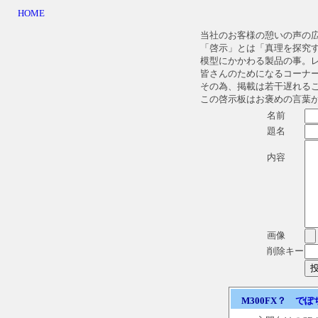
HOME
当社のお客様の憩いの声の
「啓示」とは「真理を探究
模型にかかわる製品の事。
皆さんのためになるコーナ
その為、掲載は若干遅れる
この啓示板はお褒めの言葉
名前
題名
内容
画像
削除キー
M300FX？
でぽ