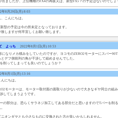
が出ましたが、上位機種のFX4の再販又は、新型FX5？の予定はないのでしょ
年8月29日(月) 8:03
ん、こんにちは。
び新型の予定は今の所未定となっております。
け致しますが何卒宜しくお願い致します。
て
よっち
2022年8月1日(月) 10:53
形になりメカ積みをしていたのですが、ヨコモのZERO2モーターにスパー90T
るとデフ側前列の角が干渉して組めませんでした。
ーを削ってしまっても良いのでしょうか？
年8月1日(月) 13:16
こんにちは。
ERO2モーターは、モーター取付面の面取りが少ないので大きなギヤ同士の組
干渉してしまうようです。
バーの部分は、恐らくサラネジ加工してある部分だと思いますのでTバーを削
ん。
ピニオンギヤとも小さなものに交換された方が良いかもしれません。