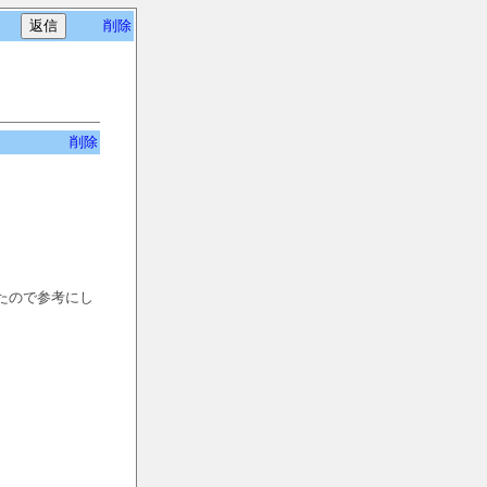
削除
削除
たので参考にし