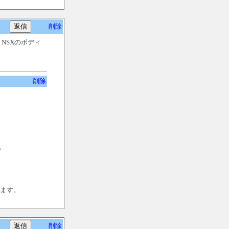
削除
NSXのボディ
削除
。
ります。
削除