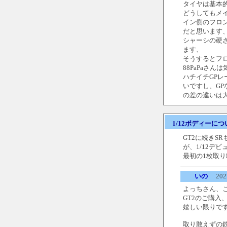
タイヤは基本
どうしてもメ
イン側のフロ
だと思います
シャーシの硬
ます、
そうするとフ
88PaPaさ
ハチイチGP
いですし、G
の差の違いは
1/12ボディーにつ
GT2に続きS
が、1/12デ
最初の1枚取
いの
2022
よっちさん、
GT2のご購入
嬉しい限りで
取り敢えずの