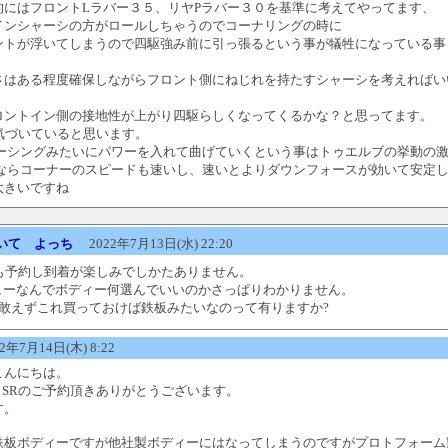
的にはフロントLラバー３５、リヤPラバー３０を基準に考えてやってます、
インシャーシの方がロールしちゃうのでコーナリングの時に
ントが浮いてしまうので四駆強み前に引っ張るという事が犠牲になっている事
、
さはある程度確保しながらフロント側にねじれを持たすシャーシを考えればい
ロントイン側の接地性が上がり四駆らしくなってくるかな？と思ってます。
んは気づいていると思います。
レーシングみたいにパワーを入れて曲げていくという事はトゥエルブの挙動の
Pならコーナーのスピードも速いし、速いとよりダウンフォースが効いて安定
大きいですね
いて
よっち
2022年7月13日(水) 22:20
Rも予約し到着が楽しみでしかたありません。
ビューなんでボディー何選んでいいのかさっぱりわかりません。
り敢えずこれ買っておけば鉄板みたいなのって有りますか?
年7月14日(木) 8:22
こんにちは。
、SRのご予約頂きありがとうございます。
す。
鉄板ボディーですが他社製ボディーにはなってしまうのですがプロトフォーム