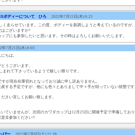
a NSXボディーについて
ひろ
2022年7月21日(木) 0:23
を楽しく走らせています。この度、ボディーを新調しようと考えているのですが、
定はございますか?
カップにも参加したいと思います。その時はよろしくお願いいたします。
年7月21日(木) 8:03
んにちは。
がとうございます。
で楽しまれて下さっているようで嬉しい限りです。
ーですが現在在庫切れとなっており誠に申し訳ありません。
生産する予定ですが、他にも色々とありまして中々手が回っていない状態です
ください宜しくお願い致します。
スいていませんが、次回のカワダカップは12月25日に開催予定で準備してお
是非参加ください!!
っぴー
2022年7月9日(土) 21:39