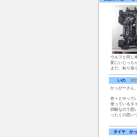
ウルフと同じ
変にいじっち
まだ、粘り強
いの
2022
かっぴーさん
色々とやって
使っているタ
四駆なので思
ったくの思い
タイヤ
か