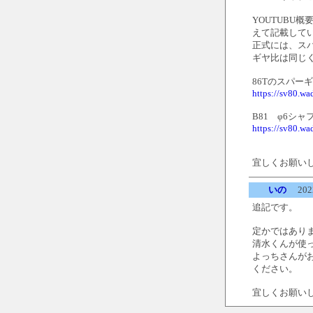
YOUTUBU
えて記載して
正式には、スパ
ギヤ比は同じく
86Tのスパーギ
https://sv80.w
B81 φ6シ
https://sv80.w
宜しくお願い
いの
2022
追記です。
定かではあり
清水くんが使
よっちさんが
ください。
宜しくお願い