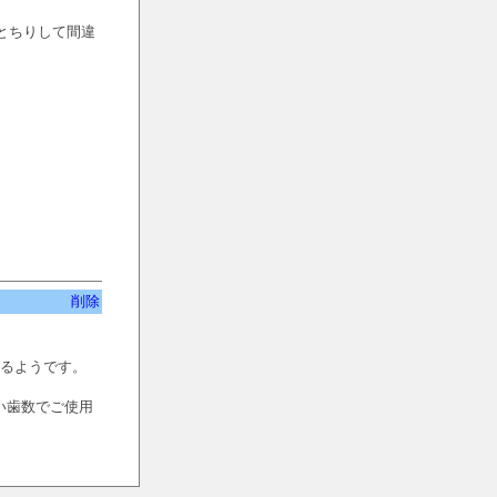
とちりして間違
削除
あるようです。
い歯数でご使用