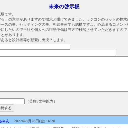
未来の啓示板
広場です。
する」の意味がありますので掲示と掛けてみました。ラジコンのセットの探求
レースの事。セッティングの事。相談事何でも結構ですよ。心温まるコメント
ーにしたいので当社や個人への誹謗中傷は当方で検閲させていただきますので
ことがあります。
があると設計者等が頻繁に出没？します。
（英数8文字以内）
ちゃん
2022年8月26日(金) 16:20