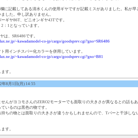
概要欄に記載してある清水くんの使用ギヤですが記載ミスがありました。私が早
いました。申し訳ありません。
ーギヤ86T、ピニオンギヤ43Tです。
2：1となっています。
ヤは、SR6486です。
adax.ne.jp/~kawadamodel-co-jp/cargo/goodsprev.cgi?gno=SR6486
ャフト用インチスパー化カラーを併用しています。
adax.ne.jp/~kawadamodel-co-jp/cargo/goodsprev.cgi?gno=B81
します。
年8月1日(月) 14:55
ませんがヨコモさんのZERO2モーターでも面取りの大きさが異なるとの話も
っているのは黒色の物です。
お持ちの物とは面取りの大きさが違うかもしれませんので、Tバーと干渉しな
します。