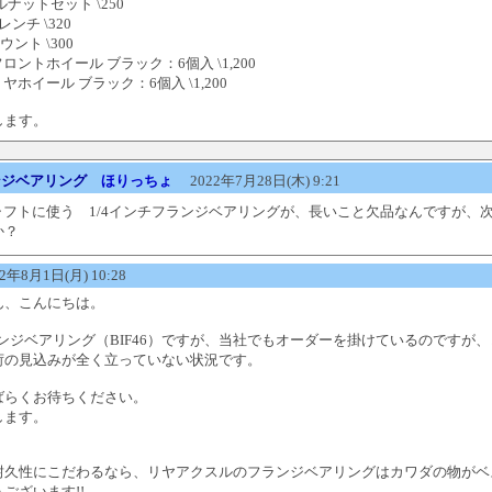
ルナットセット \250
レンチ \320
ウント \300
径フロントホイール ブラック：6個入 \1,200
リヤホイール ブラック：6個入 \1,200
します。
ンジベアリング
ほりっちょ
2022年7月28日(木) 9:21
シャフトに使う 1/4インチフランジベアリングが、長いこと欠品なんですが、
か？
年8月1日(月) 10:28
ん、こんにちは。
ランジベアリング（BIF46）ですが、当社でもオーダーを掛けているのですが
荷の見込みが全く立っていない状況です。
ばらくお待ちください。
します。
耐久性にこだわるなら、リヤアクスルのフランジベアリングはカワダの物がベ
ございます!!