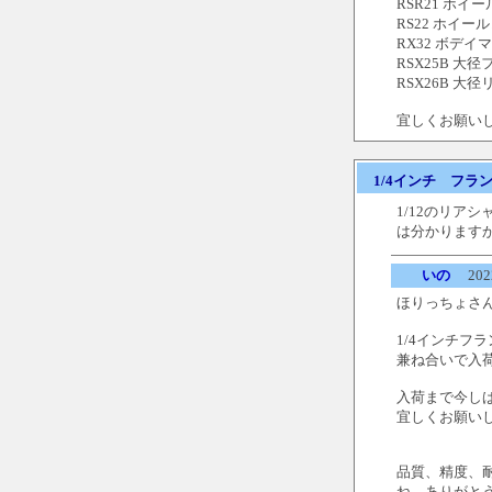
RSR21 ホイー
RS22 ホイール
RX32 ボデイマ
RSX25B 大
RSX26B 大径
宜しくお願い
1/4インチ フラ
1/12のリア
は分かります
いの
2022
ほりっちょさ
1/4インチフ
兼ね合いで入
入荷まで今し
宜しくお願い
品質、精度、
ね。ありがとう