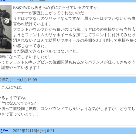
FX改4WDもあきらめずに走らせているのですが、
コーナーが素直に曲がってくれないのだ、
リヤはデフなしのソリッドなんてすが、周りからはデフがないから曲
言われ続けています。
フロントがウルフだから狭いのは当然、リヤは今の車幅やから当然広
ようとファントムのリヤホイールを加工してフロントに付けてみたけ
消されない？ほんで結局リヤホイールの外側を3ミリ削って車幅を狭
い感じなってきた、
まだ満足できるレベルではないけど。
車幅になってしまいましたが、
ゃうとフロントのキングピンの位置関係もあるからバランスが狂ってきちゃう
く調整やっていきます！
年7月11日(月) 16:09
、こんにちは。
いるようですね。
イヤはなんですかね？
い切って前後同じ硬度、コンパウンドでも良いような気がしますが、どうでし
つきで言っています。）
っぴー
2022年7月16日(土) 0:21