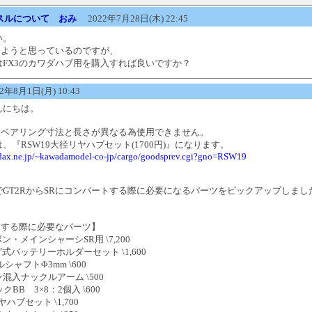
クスルについて
おみ
2022年7月28日(木) 22:45
い。
にしようと思っているのですが、
はFX3のカワダハブ用を購入すれば良いですか？
年8月1日(月) 10:43
んにちは。
は、ベアリング寸法と長さが異なる為使用できません。
、『RSW19大径リヤハブセット(1700円)』になります。
adax.ne.jp/~kawadamodel-co-jp/cargo/goodsprev.cgi?gno=RSW19
GT2RからSRにコンバートする際に必要になるパーツをピックアップしまし
Rにする際に必要なパーツ】
ボン・メインシャーシSR用 \7,200
ング式バッテリーホルダーセット \1,600
ルシャフトΦ3mm \600
ボン混入ナックルアーム \500
ックBB 3×8：2個入 \600
ヤハブセット \1,700