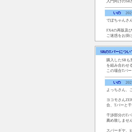
入門向けのSR
いの
2022
でぽちゃんさ
FX4の再販及
ご迷惑をお掛
SRのTバーについ
購入したSRも
を組み合わせ
この場合Tバ
いの
2022
よっちさん、
ヨコモさんZ
合、Tバーと
干渉部分のT
薦め致しませ
スパーギヤ、