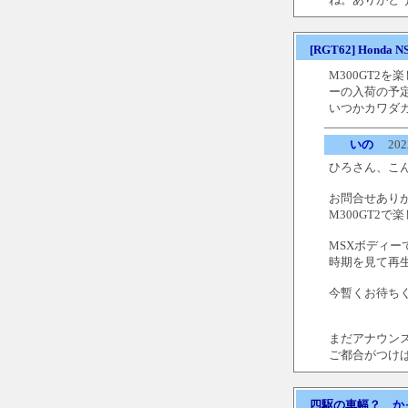
[RGT62] Hond
M300GT2
ーの入荷の予
いつかカワダ
いの
2022
ひろさん、こ
お問合せあり
M300GT2
MSXボディ
時期を見て再
今暫くお待ち
まだアナウン
ご都合がつけば
四駆の車幅？
か