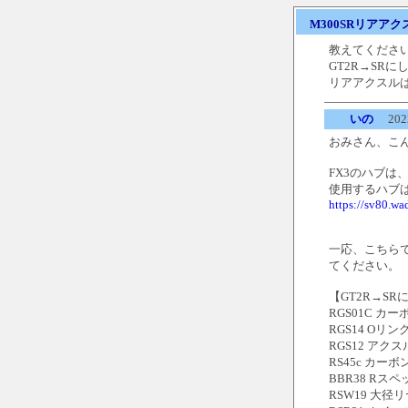
M300SRリアア
教えてくださ
GT2R→SR
リアアクスル
いの
2022
おみさん、こ
FX3のハブ
使用するハブは
https://sv80.w
一応、こちらで
てください。
【GT2R→S
RGS01C カー
RGS14 Oリ
RGS12 アクス
RS45c カー
BBR38 Rスペ
RSW19 大径リ