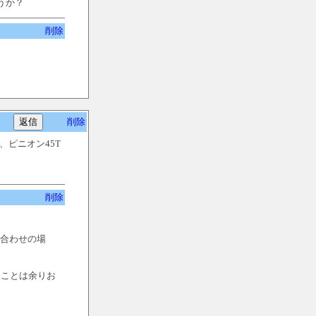
うか？
削除
削除
、ピニオン45T
削除
み合わせの場
ることは余りお