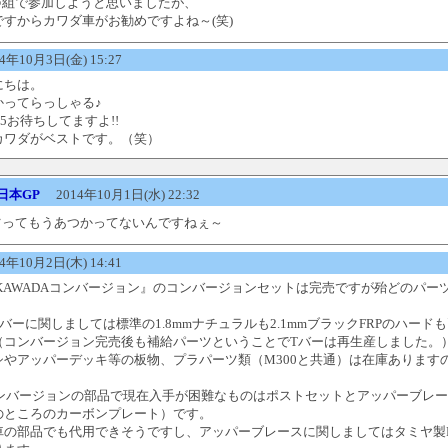
○組で参加しようと思いましたが、
すからカワダ車がお勧めですよね～(笑)
年10月3日(金) 15:27
にちは。
かってらっしゃる♪
5お待ちしてますよ!!
カワダがベストです。（笑）
日本GP
2014年10月1日(水) 22:32
ーツってもうあつかってないんですねぇ～
年10月2日(木) 14:41
F103KAWADAコンバージョン』のコンバージョンセットは完売ですが殆どのパ
バーに関しましては標準の1.8mmナチュラルも2.1mmブラックFRPのハード
（コンバージョン完売後も補給パーツということでTバーは再生産しました。
シやアッパーデッキ等の板物、プラパーツ類（M300と共通）は在庫あります
ダコンバージョンの部品で現在入手が困難なものはポストセットとアッパーブレ
のところのカーボンプレート）です。
車の部品でも代用できそうですし、アッパーブレースに関しましてはタミヤ製F