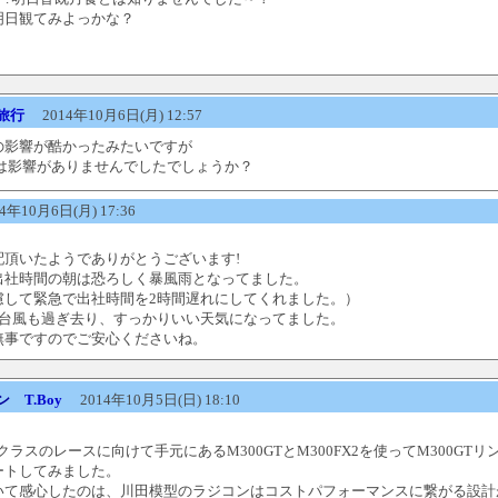
明日観てみよっかな？
旅行
2014年10月6日(月) 12:57
の影響が酷かったみたいですが
には影響がありませんでしたでしょうか？
年10月6日(月) 17:36
配頂いたようでありがとうございます!
出社時間の朝は恐ろしく暴風雨となってました。
慮して緊急で出社時間を2時間遅れにしてくれました。）
は台風も過ぎ去り、すっかりいい天気になってました。
無事ですのでご安心くださいね。
ン
T.Boy
2014年10月5日(日) 18:10
Tクラスのレースに向けて手元にあるM300GTとM300FX2を使ってM300GT
ートしてみました。
いて感心したのは、川田模型のラジコンはコストパフォーマンスに繋がる設計