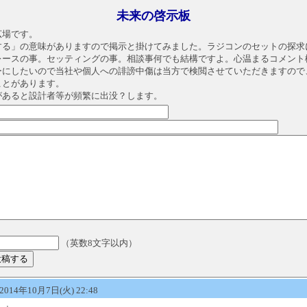
未来の啓示板
広場です。
する」の意味がありますので掲示と掛けてみました。ラジコンのセットの探求
レースの事。セッティングの事。相談事何でも結構ですよ。心温まるコメント
ーにしたいので当社や個人への誹謗中傷は当方で検閲させていただきますので
ことがあります。
があると設計者等が頻繁に出没？します。
（英数8文字以内）
14年10月7日(火) 22:48