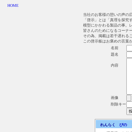
HOME
当社のお客様の憩いの声の
「啓示」とは「真理を探究
模型にかかわる製品の事。
皆さんのためになるコーナ
その為、掲載は若干遅れる
この啓示板はお褒めの言葉
名前
題名
内容
画像
削除キー
れんらく
ぴの
20