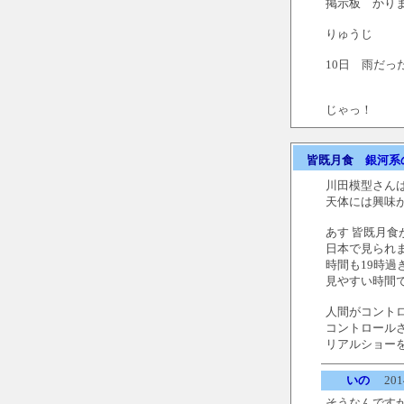
掲示板 かり
りゅうじ
10日 雨だっ
じゃっ！
皆既月食
銀河系
川田模型さん
天体には興味
あす 皆既月食
日本で見られ
時間も19時過
見やすい時間
人間がコント
コントロール
リアルショー
いの
2014
そうなんです