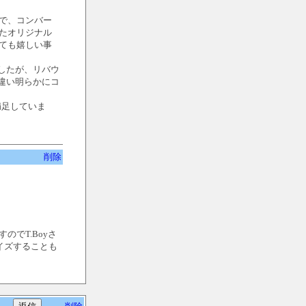
で、コンバー
たオリジナル
ても嬉しい事
したが、リバウ
違い明らかにコ
満足していま
削除
でT.Boyさ
イズすることも