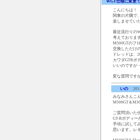
WGT仕様に変更
こんにちは！
関東の片隅で、M
楽しませてい
最近流行りの
考えておりま
M500GTの
交換しただけ
ドレッドは、2
カワダGTR
いいのですが
変な質問です
いの
2014
みなみさんこ
M500GT＆M
ご質問頂いた仕
GT-Rボディ
手頃に試して
思います。レ