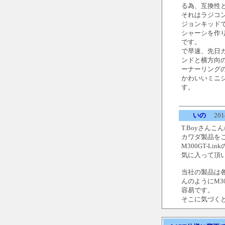
る為、互換性
それはラジコ
ジョンキッド
シャーシを作
です。
で早速、先日
ンドと横方向
ーナーリング
かわいいミニ
す。
いの
2014
T.Boyさんこ
カワダ製品を
M300GT-L
気に入って頂
当社の製品は各
んのようにM3
容易です。
そこに気づく