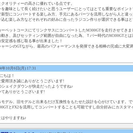
とクオリティーの高さに優れている点です。
ンを趣味として長く続けたいと思うユーザーにとってはとても重要なポイント
で新型にコンバートする楽しみ方、手元にあるパーツを流用しながら人と違っ
り込む楽しみ方などそれぞれの好みに合ったラジコン作りが選択できる事はと
カーペットコースにてリンクサスにコンバートしたM300GTを走行させてきま
の動き、及びセッティング範囲が自由になった為、Ｔバー時代のM300GTとは
の安定感を感じ取る事が出来ました！
シャーシのGTながら、最高のパフォーマンスを発揮できる相棒の完成に大変
年10月6日(月) 17:31
んにちは！
ご愛用頂き誠にありがとうございます!
inkのシェイクダウンが快走だったようですね♪
いてありがとうございます!
モデル、旧モデルと出来るだけ互換性をもたせた設計を心がけています。ですの
00GTとFX2を流用してコンバートすることも可能ですし自分好みにカスタマ
とはやりますね♪