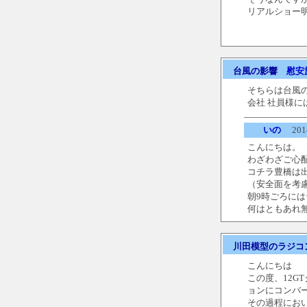
リアルショー
台風の影響
慰安
そちらは台風
会社 社員様
いの
2014
こんにちは。
わざわざご心
コチラ豊橋は
（安全面を考
朝9時ごろに
何はともあれ
川田模型のラジコ
こんにちは
この度、12G
ョンにコンバ
その過程にお