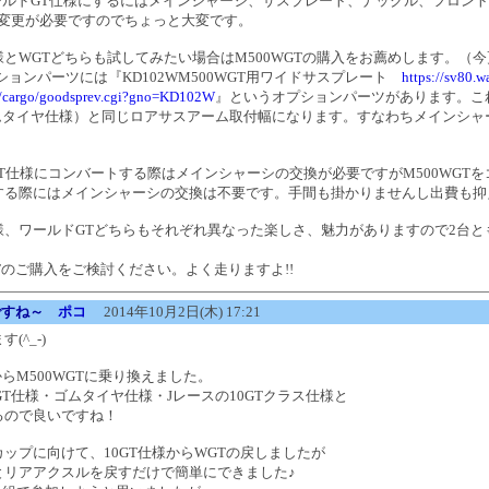
ワールドGT仕様にするにはメインシャーシ、サスプレート、ナックル、フロン
の変更が必要ですのでちょっと大変です。
とWGTどちらも試してみたい場合はM500WGTの購入をお薦めします。（今
プションパーツには『KD102WM500WGT用ワイドサスプレート
https://sv80.
p/cargo/goodsprev.cgi?gno=KD102W
』というオプションパーツがあります。こ
（ゴムタイヤ仕様）と同じロアサスアーム取付幅になります。すなわちメインシャ
WGT仕様にコンバートする際はメインシャーシの交換が必要ですがM500WGT
する際にはメインシャーシの交換は不要です。手間も掛かりませんし出費も抑
様、ワールドGTどちらもそれぞれ異なった楽しさ、魅力がありますので2台と
。
GTのご購入をご検討ください。よく走りますよ!!
ですね～
ポコ
2014年10月2日(木) 17:21
(^_-)
からM500WGTに乗り換えました。
GT仕様・ゴムタイヤ仕様・Jレースの10GTクラス仕様と
るので良いですね！
ップに向けて、10GT仕様からWGTの戻しましたが
とリアアクスルを戻すだけで簡単にできました♪