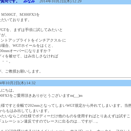
で質問です。
みなみ
2014年10月2日(木) 12:29
500GT、M300FX3を
ただいております。
WGTを、まずは手頃に試してみたいと
すが、
フロントアップライトをインチアクスル に
の場合、WGTホイールをはくと、
00mmオーバーになりますか？
ボディを被せて、はみ出しさなければ
・・・。
が、ご教授お願いします。
年10月2日(木) 14:32
んにちは。
300FX3をご愛用頂きありがとうございますm(__)m
様ですと全幅で202mmとなってしまいWGT規定から外れてしまいます。当
ーからもはみ出してしまいます。
みたいならこの仕様でボディーだけ他のものを使用すればとりあえずは試すこ
ギュレーション違反ですのでレースに出るのは…ですが…。