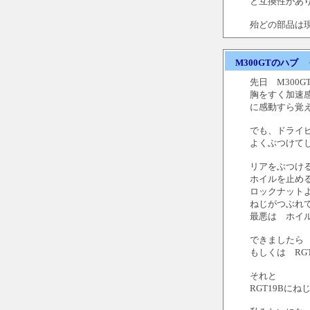
と互換性があ
殆どの部品は
M300GTのハブ
先日 M300
胸をすく加速
に感動すら覚
でも、ドライ
よくぶつけて
リアをぶつけ
ホイルを止め
ロックナット
ねじがつぶれ
最悪は ホイ
できましたら
もしくは RG
それと
RGT19Bに