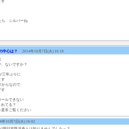
ます
たら シルバーね
の中心は？
2014年10月7日(火) 10:19
は
が、ないですか？
が三年ぶりに
ます
ぎからなので
です
ロールできない
されてる？
を是非ご覧ください
年10月7日(火) 16:02
か?明日皆既月食とは知りませんでした～？