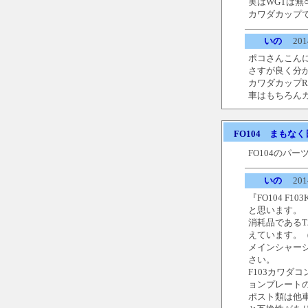
実はWGTは無
カワダカップで
いの
2014
ポコさんこん
さすが良く分
カワダカップR
車はもちろん
FO104
まもなく
FO104のパ
いの
2014
『FO104 
と思います。
消耗品であるT
えています。
メインシャー
さい。
F103カワ
ョンプレート
ポスト類は他