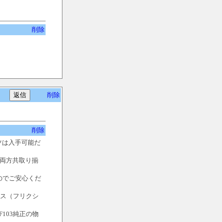
削除
削除
削除
ーツは入手可能だ
も両方共取り揃
）
のでご安心くだ
ース（フリクシ
103純正の物