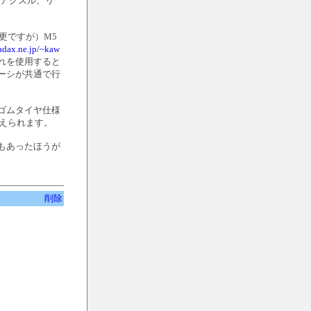
トアクスル、リ
更ですが）M5
wadax.ne.jp/~kaw
れを使用すると
ーシが共通で行
をゴムタイヤ仕様
えられます。
もあったほうが
削除