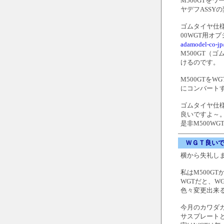
M500GTを
ヤデフASSY
ゴムタイヤ仕様
00WGT用オ
adamodel-co-j
M500GT
けるのです。
M500GTを
にコンバート
ゴムタイヤ仕
良いですよ～
是非M500W
ＷＧＴ良い
横から失礼します
私はM500GT
WGTだと、W
色々変更出来
今月のカワダカ
サスプレート