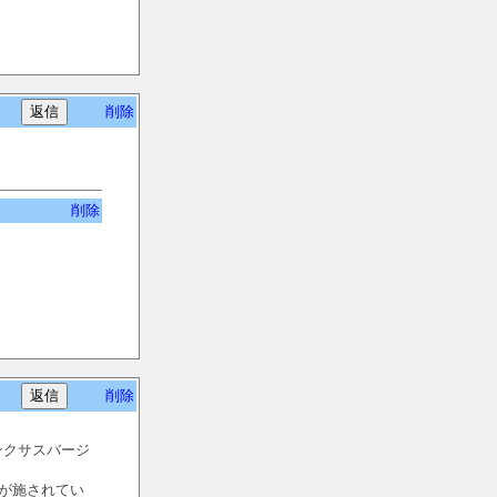
削除
削除
削除
リンクサスバージ
が施されてい