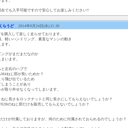
ります。
現在でも入手可能ですので安心してお楽しみください!!
くらうど
2014年9月24日(水) 21:30
GTを購入して楽しく走らせております。
感、軽いハンドリング、素直なマシンの動き
えます。
ビングがまだまだなのか
しまいます。
ると左右のハブで
るM4ねじ部が長いためか？
より飛び出ているため
てしまうことがあり
ルが取り外せなくなってしまいます。
 ねじ長さをロックナットと同じ長さにしてもらえないでしょうか？
T82Bのねじ部だけを販売してもらえないでしょうか？
ねじだけが付属しておりますが、何のために付属されておられるのでしょうか？