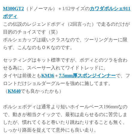
M300GT2
（ドノーマル）＋1/12サイズの
カワダポルシェ911
ボディ
この伝説のレジェンドボディ（2回言った）で走るのだけが
目的のチョイスです（笑）
ポルシェカップは緩いクラスなので、ツーリングカーに限
らず、こんなのもＯＫなのです。
セッティングはキット標準ですが、ボディとのツラを合わ
せる為に、スペーサー入れてワイドトレッドに。
タイヤは前後とも
KM36
＋
7.5mm厚スポンジインナー
で、フ
ロントだけショルダーグルーを強めに施してます。
（
KM40
でも良かったかも）
ポルシェボディは通常より短いホイールベース196mmなの
で、動きが相当クイックで、最初は走らせるのに苦労しま
したが、慣れてくると巻いたり跳ねたりすることも無く、
しっかり路面を捉えてて意外にも良い走り。