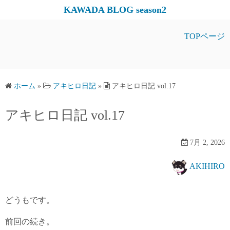
コ
KAWADA BLOG season2
ン
テ
TOPページ
ン
ツ
へ
ス
ホーム
»
アキヒロ日記
»
アキヒロ日記 vol.17
キ
アキヒロ日記 vol.17
ッ
プ
7月 2, 2026
AKIHIRO
どうもです。
前回の続き。