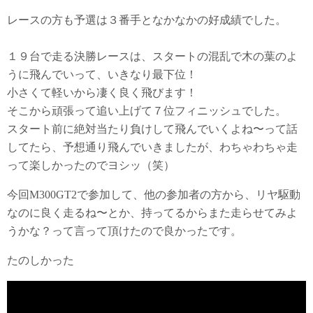
レースの方も予選は３番手となかなかの好成績でした。
１９台で走る決勝レースは、スタートの混乱で木の葉のよ
うに飛んでいって、いきなり最下位！
小さくて軽いから凄く良く飛びます！
そこから頑張って追い上げて７位フィニッシュでした。
スタート前に絶対当たり負けして飛んでいくよね〜って話
してたら、予想通り飛んでいきましたが、わちゃわちゃ走
って楽しかったのでヨシッ（笑）
今回M300GT2で参加して、他の参加者の方から、リヤ駆動
なのに良く走るね〜とか、持ってるからまた走らせてみよ
うかな？って言って頂けたので良かったです。
たのしかった