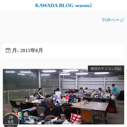
コ
KAWADA BLOG season2
ン
テ
TOPページ
ン
ツ
へ
ス
月:
2015年8月
キ
ッ
休日のラジコン日記
プ
28
8月
2015