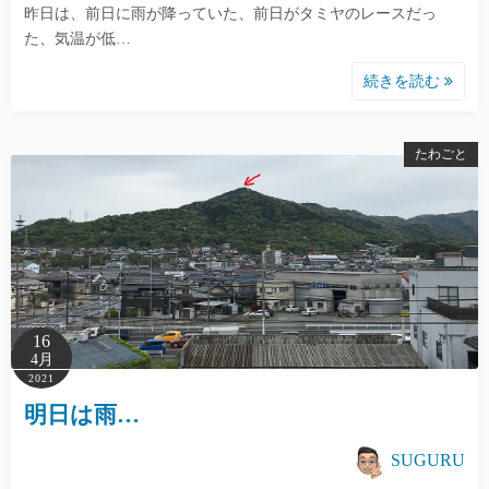
昨日は、前日に雨が降っていた、前日がタミヤのレースだっ
た、気温が低…
続きを読む
たわごと
16
4月
2021
明日は雨…
SUGURU