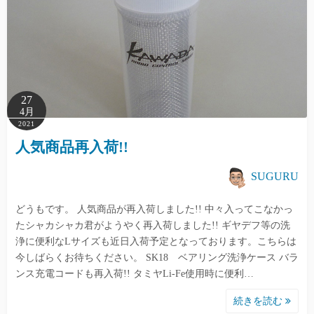
27
4月
2021
人気商品再入荷!!
SUGURU
どうもです。 人気商品が再入荷しました!! 中々入ってこなかっ
たシャカシャカ君がようやく再入荷しました!! ギヤデフ等の洗
浄に便利なLサイズも近日入荷予定となっております。こちらは
今しばらくお待ちください。 SK18 ベアリング洗浄ケース バラ
ンス充電コードも再入荷!! タミヤLi-Fe使用時に便利…
続きを読む