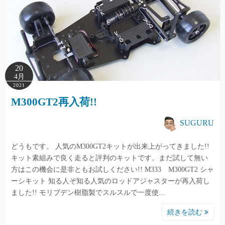
20
4月
2021
M300GT2再入荷!!
SUGURU
どうもです。 人気のM300GT2キットが出来上がってきました!!
キット素組みで良く走ると評判のキットです。まだ試して無い
方はこの機会に是非ともお試しください!! M333 M300GT2 シャ
ーシキット 知る人ぞ知る人気のロッドアジャスターが再入荷し
ました!! モリブデン樹脂製でスルスルで一度使…
続きを読む