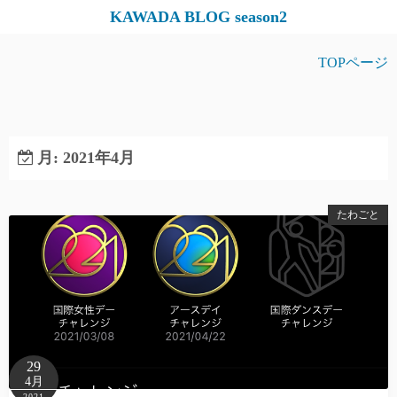
コ
KAWADA BLOG season2
ン
テ
TOPページ
ン
ツ
へ
ス
月:
2021年4月
キ
ッ
たわごと
プ
29
4月
2021