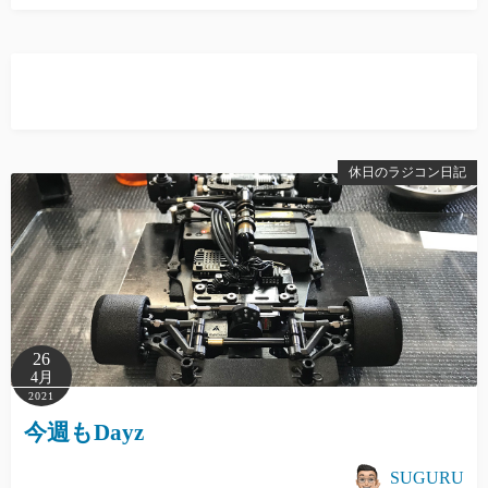
休日のラジコン日記
26
4月
2021
今週もDayz
SUGURU