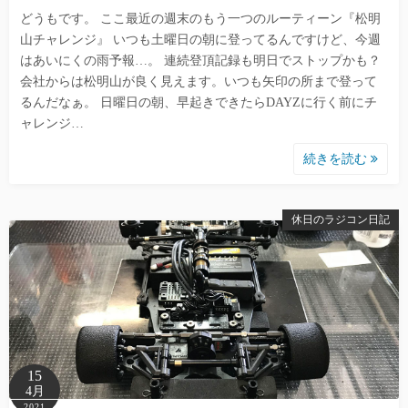
どうもです。 ここ最近の週末のもう一つのルーティーン『松明
山チャレンジ』 いつも土曜日の朝に登ってるんですけど、今週
はあいにくの雨予報…。 連続登頂記録も明日でストップかも？
会社からは松明山が良く見えます。いつも矢印の所まで登って
るんだなぁ。 日曜日の朝、早起きできたらDAYZに行く前にチ
ャレンジ…
続きを読む
休日のラジコン日記
15
4月
2021