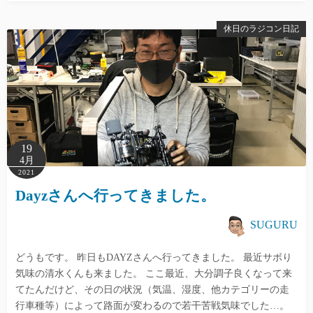
休日のラジコン日記
19
4月
2021
Dayzさんへ行ってきました。
SUGURU
どうもです。 昨日もDAYZさんへ行ってきました。 最近サボり
気味の清水くんも来ました。 ここ最近、大分調子良くなって来
てたんだけど、その日の状況（気温、湿度、他カテゴリーの走
行車種等）によって路面が変わるので若干苦戦気味でした…。