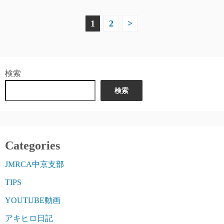
投
1
2
>
稿
の
検索
ペ
検索
ー
ジ
送
Categories
り
JMRCA中京支部
TIPS
YOUTUBE動画
アキヒロ日記