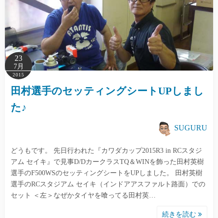
23
7月
2015
田村選手のセッティングシートUPしまし
た♪
SUGURU
どうもです。 先日行われた『カワダカップ2015R3 in RCスタジ
アム セイキ』で見事D/DカークラスTQ＆WINを飾った田村英樹
選手のF500WSのセッティングシートをUPしました。 田村英樹
選手のRCスタジアム セイキ（インドアアスファルト路面）での
セット ＜左＞なぜかタイヤを喰ってる田村英…
続きを読む