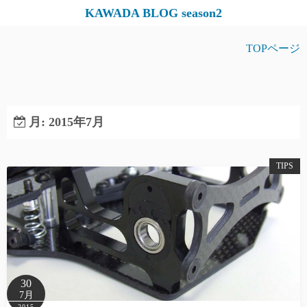
コ
KAWADA BLOG season2
ン
テ
TOPページ
ン
ツ
へ
ス
月:
2015年7月
キ
ッ
TIPS
プ
30
7月
2015