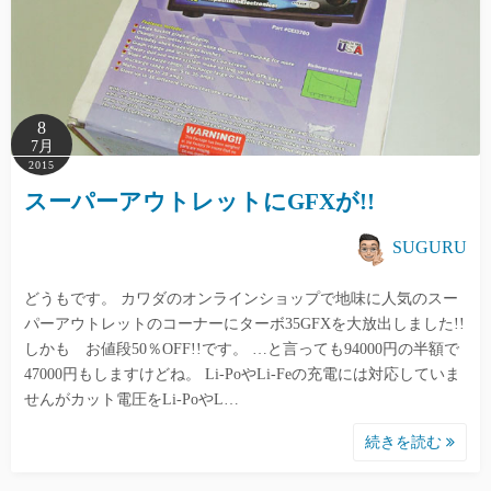
8
7月
2015
スーパーアウトレットにGFXが!!
SUGURU
どうもです。 カワダのオンラインショップで地味に人気のスー
パーアウトレットのコーナーにターボ35GFXを大放出しました!!
しかも お値段50％OFF!!です。 …と言っても94000円の半額で
47000円もしますけどね。 Li-PoやLi-Feの充電には対応していま
せんがカット電圧をLi-PoやL…
続きを読む