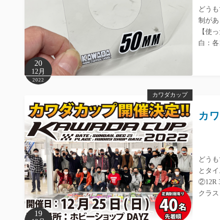
どうも
制があ
【使った
白：各
20
12月
2022
カワダカップ
カ
どうも
とタイ
②12
クラス
19