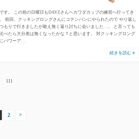
です。 この前の日曜日もDAYZさんへカワダカップの練習へ行ってき
。 前回、クッキングロングさんにコテンパンにやられたので やり返し
つもりで行きましたが敢え無く返り討ちに会いました…。 と言っても
比べたら大分差は無くなったかな？と思います。 対クッキングロング
にパワーア…
続きを読む
111
2
>