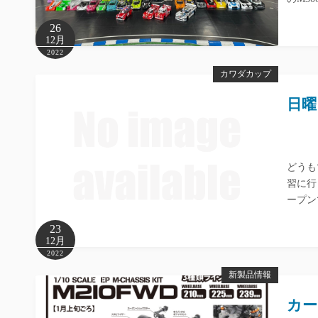
26
12月
2022
カワダカップ
日曜
どうも
習に行
ープン
23
12月
2022
新製品情報
カー