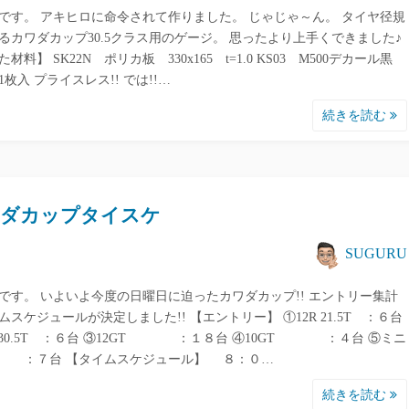
です。 アキヒロに命令されて作りました。 じゃじゃ～ん。 タイヤ径規
るカワダカップ30.5クラス用のゲージ。 思ったより上手くできました♪
材料】 SK22N ポリカ板 330x165 t=1.0 KS03 M500デカール黒
1枚入 プライスレス!! では!!…
続きを読む
ワダカップタイスケ
SUGURU
です。 いよいよ今度の日曜日に迫ったカワダカップ!! エントリー集計
ムスケジュールが決定しました!! 【エントリー】 ①12R 21.5T ：６台
R 30.5T ：６台 ③12GT ：１８台 ④10GT ：４台 ⑤ミニ
 ：７台 【タイムスケジュール】 ８：０…
続きを読む