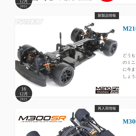
12月
2022
新製品情報
M2
どうも
のミニ
に今ま
しょう
16
12月
2022
再入荷情報
M30