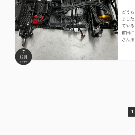
どうも
ました
てやる
前回に
さん用
7
12月
2022
投
1
稿