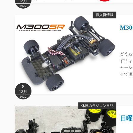
12月
2022
再入荷情報
M3
どうも
す!!
ャーシ
せて頂
8
12月
2022
休日のラジコン日記
日曜