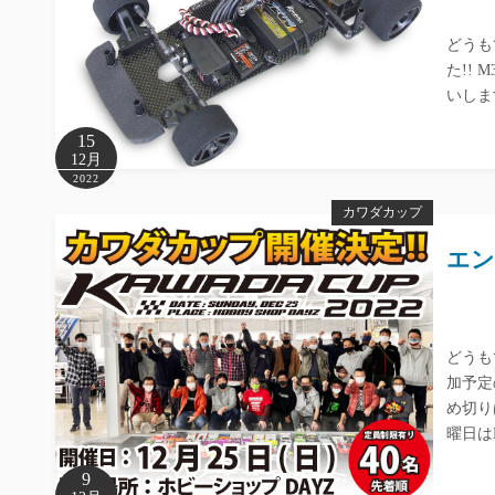
どうも
た!!
いしま
15
12月
2022
カワダカップ
エン
どうも
加予定
め切り
曜日は
9