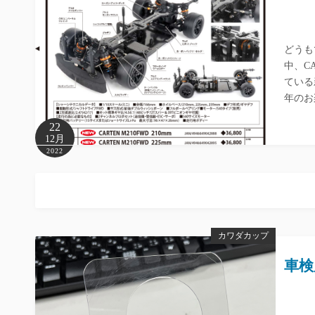
どうも
中、C
ている
年のお
22
12月
2022
カワダカップ
車検