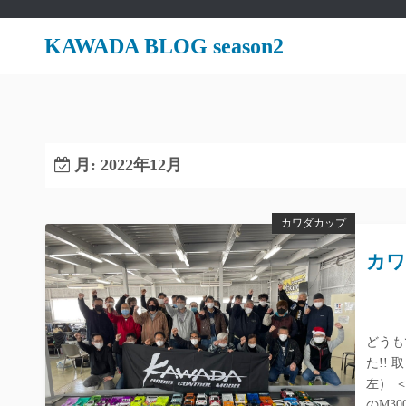
コ
ン
KAWADA BLOG season2
テ
ン
ツ
へ
ス
月:
2022年12月
キ
ッ
プ
カワダカップ
カワ
どうも
た!!
左） 
のM3