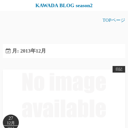
コ
KAWADA BLOG season2
ン
テ
TOPページ
ン
ツ
へ
ス
月:
2013年12月
キ
ッ
日記
プ
27
12月
2013