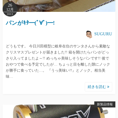
26
12月
2013
パンがｷﾀ━(ﾟ∀ﾟ)━!
SUGURU
どうもです。 今日川田模型に岐阜在住のサンタさんから素敵な
クリスマスプレゼントが届きました!! 箱を開けたらパンがどっ
さり入ってましたよ～!! めっちゃ美味しそうなパンです!! 後で
おやつで食べる予定でしたが… ちょっと目を離した隙にノック
が勝手に食っていた…。 『うっ美味い!!』とノック。相当美
味…
続きを読む
新製品情報