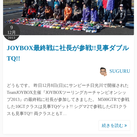
9
12月
2013
JOYBOX最終戦に社長が参戦!!見事ダブル
TQ!!
SUGURU
どうもです。 昨日12月8日(日)にサンビーチ日光川で開催された
TeamJOYBOX主催『JOYBOXツーリングカーチャンピオンシッ
プ2013』の最終戦に社長が参加してきました。 M500GTRで参戦
した10GTクラスは見事TQゲット!! シグマ2で参戦したGT1クラ
スも見事TQ!! 両クラスともT…
続きを読む