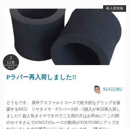
再入荷情報
2
12月
2013
Pラバー再入荷しました!!
SUGURU
どうもです。 屋外アスファルトコースで絶大的なグリップを披
露するRS52 リヤタイヤ・Pラバー小径：2個入が本日再入荷し
ました!! 超人気タイヤですのでご入用の方はお早めに!! この間
のセイキさんでのWGTのレースの動画がYOUTUBEにアップさ