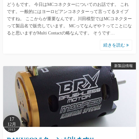
どうもです。 今日はMCコネクターについてのお話です。 これ
です。一般的にはヨーロピアンコネクターって言ってるタイプ
ですね。 ここからが重要なんです。川田模型ではMCコネクター
って製品名で販売しています。 MCってなんぞや？ってことにな
ると思いますがMulti Contactの略なんです。 そうです…
続きを読む
新製品情報
17
12月
2013