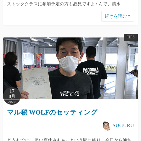
ストッククラスに参加予定の方も必見ですよ♪ んで、清水…
続きを読む
TIPS
17
8月
2020
マル秘 WOLFのセッティング
SUGURU
どうもです。 長い夏休みもあっという間に終り、今日から通常