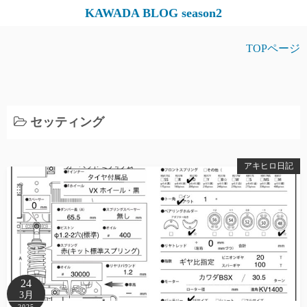
コ
KAWADA BLOG season2
ン
テ
TOPページ
ン
ツ
へ
ス
セッティング
キ
ッ
アキヒロ日記
プ
24
3月
2025