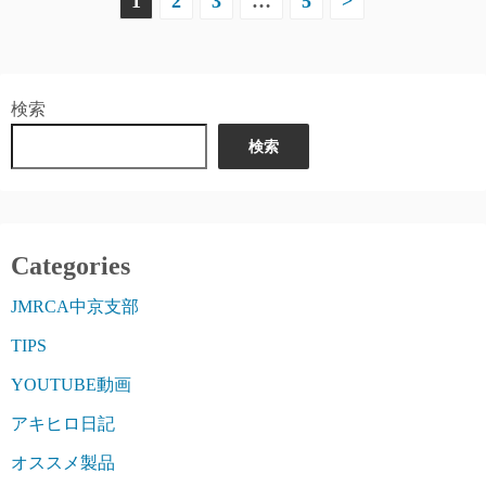
投
1
2
3
…
5
>
稿
の
検索
ペ
検索
ー
ジ
送
Categories
り
JMRCA中京支部
TIPS
YOUTUBE動画
アキヒロ日記
オススメ製品