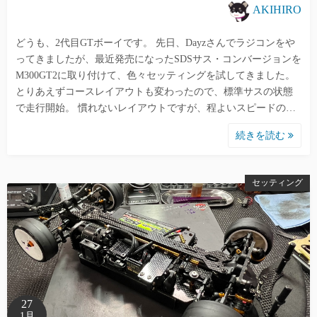
AKIHIRO
どうも、2代目GTボーイです。 先日、Dayzさんでラジコンをや
ってきましたが、最近発売になったSDSサス・コンバージョンを
M300GT2に取り付けて、色々セッティングを試してきました。
とりあえずコースレイアウトも変わったので、標準サスの状態
で走行開始。 慣れないレイアウトですが、程よいスピードの…
続きを読む
セッティング
27
1月