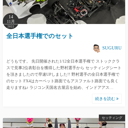
14
11月
2022
全日本選手権でのセット
SUGURU
どうもです。 先日開催された1/12全日本選手権で ストッククラ
スで見事2位表彰台を獲得した野村選手から セッティングシート
を頂きましたので早速UPしました!! 野村選手の全日本選手権で
のセット FX4はカーペット路面でもアスファルト路面でも良く
走りますね♪ ラジコン天国名古屋店を始め、インドアアス…
続きを読む
セッティング