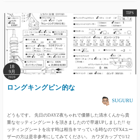
TIPS
18
9月
2020
ロングキングピン的な
SUGURU
どうもです。 先日のDAYZ夜ちゃれで優勝した清水くんから貴
重なセッティングシートを頂きましたので早速UPしました!! セ
ッティングシートを出す時は相当キマっている時なのでFX4ユー
ザーの方は是非参考にしてみてください。 カワダカップで1/12