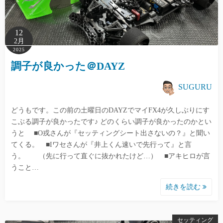
12
2月
2025
調子が良かった＠DAYZ
SUGURU
どうもです。この前の土曜日のDAYZでマイFX4が久しぶりにす
こぶる調子が良かったです♪ どのくらい調子が良かったのかとい
うと ■O戎さんが『セッティングシート出さないの？』と聞い
てくる。 ■Iワセさんが『井上くん速いで先行って』と言
う。 （先に行って直ぐに抜かれたけど…） ■アキヒロが言
うこと…
続きを読む
セッティング