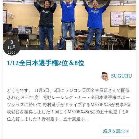
8
11月
2022
1/12全日本選手権2位＆8位
SUGURU
どうもです。 11月5日、6日にラジコン天国名古屋店さんで開催
された 2022年度 電動レーシング・カー・全日本選手権スポー
ツクラスに於いて 野村選手がドライブするM300FX4Sが見事2位
表彰台を獲得しました!! 同じくM300FX4S(改)の五十嵐選手も8
位入賞しました!! 野村選手、五十嵐選手…
続きを読む