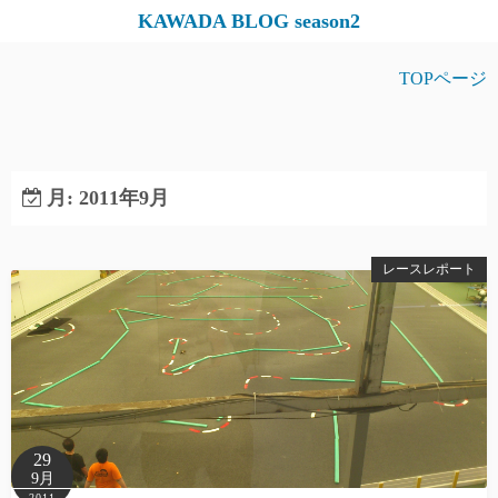
コ
KAWADA BLOG season2
ン
テ
TOPページ
ン
ツ
へ
ス
月:
2011年9月
キ
ッ
レースレポート
プ
29
9月
2011