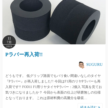
11
7月
2019
Pラバー再入荷!!
SUGURU
どうもです。 低グリップ路面でもバリ食い間違いなしのタイヤ
『Pラバー』が再入荷しました!! 今回はF1用のリヤPラバーも再
入荷です!! FOD11 F1用リヤタイヤPラバー：2個入 写真を見てお
気づきになりましたか？ 今回から表面の仕上げ研磨無しの仕様
となっております。 これは原材料費の高騰分を吸収…
続きを読む