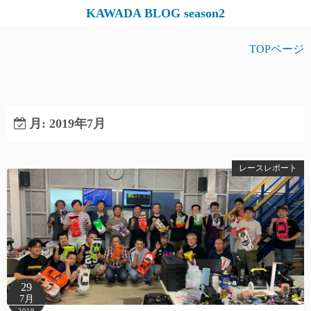
コ
KAWADA BLOG season2
ン
テ
TOPページ
ン
ツ
へ
ス
月:
2019年7月
キ
ッ
レースレポート
プ
29
7月
2019