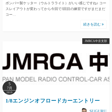
ボンバー製ケッター（ウルトラライト）がいい感じですね♪ コー
スレイアウトが変わってから今回で3回目の練習ですがまだまだ
コー…
続きを読む
JMRCA中京支部
5
7月
2019
1/8エンジンオフロードカーエントリー
SUGURU