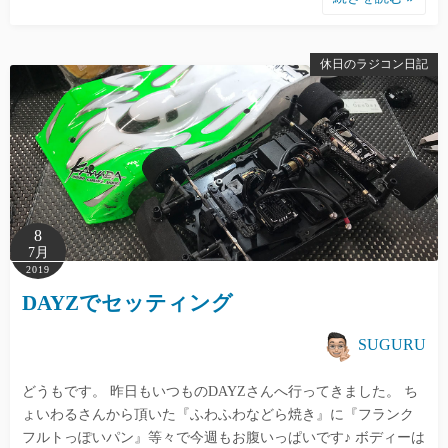
休日のラジコン日記
8
7月
2019
DAYZでセッティング
SUGURU
どうもです。 昨日もいつものDAYZさんへ行ってきました。 ち
ょいわるさんから頂いた『ふわふわなどら焼き』に『フランク
フルトっぽいパン』等々で今週もお腹いっぱいです♪ ボディーは