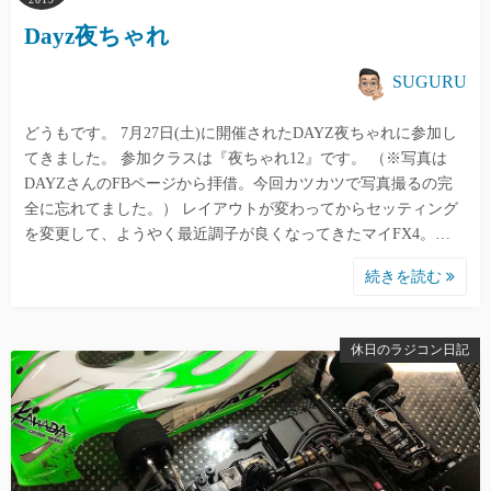
Dayz夜ちゃれ
SUGURU
どうもです。 7月27日(土)に開催されたDAYZ夜ちゃれに参加し
てきました。 参加クラスは『夜ちゃれ12』です。 （※写真は
DAYZさんのFBページから拝借。今回カツカツで写真撮るの完
全に忘れてました。） レイアウトが変わってからセッティング
を変更して、ようやく最近調子が良くなってきたマイFX4。…
続きを読む
休日のラジコン日記