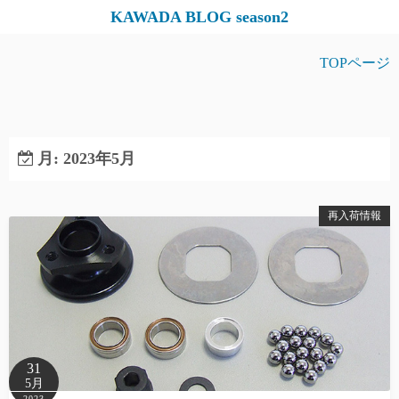
コ
KAWADA BLOG season2
ン
テ
TOPページ
ン
ツ
へ
ス
月:
2023年5月
キ
ッ
再入荷情報
プ
31
5月
2023