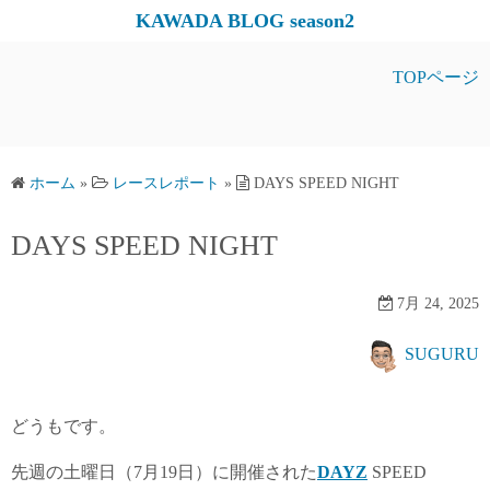
コ
KAWADA BLOG season2
ン
テ
TOPページ
ン
ツ
へ
ス
ホーム
»
レースレポート
»
DAYS SPEED NIGHT
キ
DAYS SPEED NIGHT
ッ
プ
7月 24, 2025
SUGURU
どうもです。
先週の土曜日（7月19日）に開催された
DAYZ
SPEED