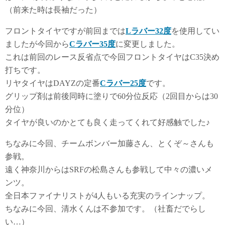
（前来た時は長袖だった）
フロントタイヤですが前回までは
Lラバー32度
を使用してい
ましたが今回から
Cラバー35度
に変更しました。
これは前回のレース反省点で今回フロントタイヤはC35決め
打ちです。
リヤタイヤはDAYZの定番
Cラバー25度
です。
グリップ剤は前後同時に塗りで60分位反応（2回目からは30
分位）
タイヤが良いのかとても良く走ってくれて好感触でした♪
ちなみに今回、チームボンバー加藤さん、とくぞ～さんも
参戦。
遠く神奈川からはSRFの松島さんも参戦して中々の濃いメ
ンツ。
全日本ファイナリストが4人もいる充実のラインナップ。
ちなみに今回、清水くんは不参加です。（社畜だでらし
い…）