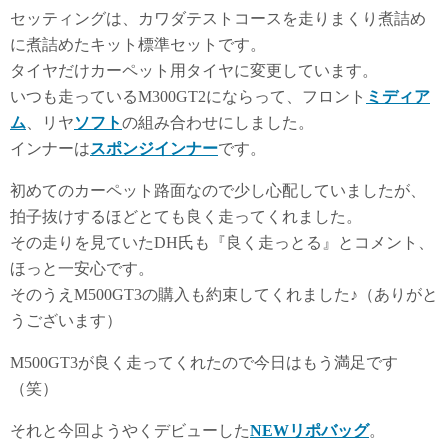
セッティングは、カワダテストコースを走りまくり煮詰め
に煮詰めたキット標準セットです。
タイヤだけカーペット用タイヤに変更しています。
いつも走っているM300GT2にならって、フロント
ミディア
ム
、リヤ
ソフト
の組み合わせにしました。
インナーは
スポンジインナー
です。
初めてのカーペット路面なので少し心配していましたが、
拍子抜けするほどとても良く走ってくれました。
その走りを見ていたDH氏も『良く走っとる』とコメント、
ほっと一安心です。
そのうえM500GT3の購入も約束してくれました♪（ありがと
うございます）
M500GT3が良く走ってくれたので今日はもう満足です
（笑）
それと今回ようやくデビューした
NEWリポバッグ
。