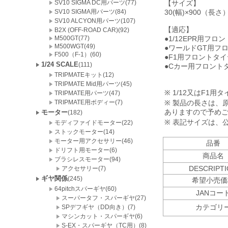
SV10 SIGMA DC用パーツ(77)
【サイズ】
SV10 SIGMA用パーツ(84)
30(幅)×900（長
SV10 ALCYON用パーツ(107)
【適応】
B2X (OFF-ROAD CAR)(92)
M500GT(77)
●1/12EPR用フロ
M500WGT(49)
●ワールドGT用フ
F500（F-1）(60)
●F1用フロントタイ
1/24 SCALE
(111)
●Cカー用フロント
TRIPMATEキット(12)
TRIPMATE Mid用パーツ(45)
※ 1/12又はF1
TRIPMATE用パーツ(47)
TRIPMATE用ボディー(7)
※ 製品の長さは、
ありますので予め
モーター
(182)
※ 表記サイズは、
モディファイドモーター(22)
ストックモーター(14)
モーター用アクセサリー(46)
品番
ドリフト用モーター(6)
商品名
ブラシレスモーター(94)
DESCRIPT
アクセサリー(7)
ギヤ関係
(245)
希望小売価
64pitchスパーギヤ(60)
JANコー
スーパータフ・スパーギヤ(27)
カテゴリ
SPデフギヤ（DD向き）(7)
マシンカット・スパーギヤ(6)
S-EX・スパーギヤ（TC用）(8)