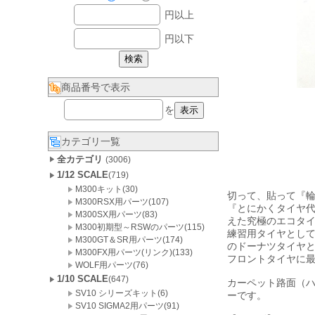
円以上
円以下
商品番号で表示
を
カテゴリ一覧
全カテゴリ
(3006)
1/12 SCALE
(719)
M300キット(30)
切って、貼って『
M300RSX用パーツ(107)
『とにかくタイヤ
M300SX用パーツ(83)
えた究極のエコタイ
M300初期型～RSWのパーツ(115)
練習用タイヤとし
M300GT＆SR用パーツ(174)
のドーナツタイヤ
M300FX用パーツ(リンク)(133)
フロントタイヤに最
WOLF用パーツ(76)
1/10 SCALE
(647)
カーペット路面（ハ
SV10 シリーズキット(6)
ーです。
SV10 SIGMA2用パーツ(91)