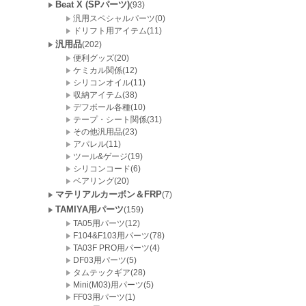
Beat X (SPパーツ)
(93)
汎用スペシャルパーツ(0)
ドリフト用アイテム(11)
汎用品
(202)
便利グッズ(20)
ケミカル関係(12)
シリコンオイル(11)
収納アイテム(38)
デフボール各種(10)
テープ・シート関係(31)
その他汎用品(23)
アパレル(11)
ツール&ゲージ(19)
シリコンコード(6)
ベアリング(20)
マテリアルカーボン＆FRP
(7)
TAMIYA用パーツ
(159)
TA05用パーツ(12)
F104&F103用パーツ(78)
TA03F PRO用パーツ(4)
DF03用パーツ(5)
タムテックギア(28)
Mini(M03)用パーツ(5)
FF03用パーツ(1)