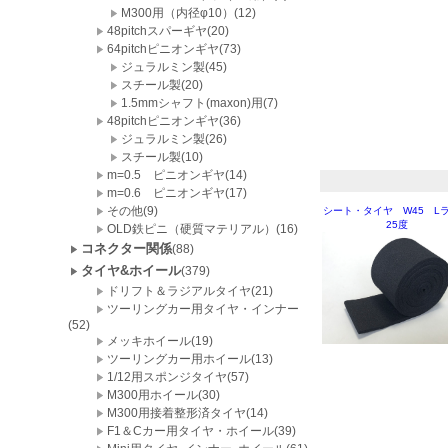
M300用（内径φ10）(12)
48pitchスパーギヤ(20)
64pitchピニオンギヤ(73)
ジュラルミン製(45)
スチール製(20)
1.5mmシャフト(maxon)用(7)
48pitchピニオンギヤ(36)
ジュラルミン製(26)
スチール製(10)
m=0.5 ピニオンギヤ(14)
m=0.6 ピニオンギヤ(17)
その他(9)
シート・タイヤ W45 L
25度
OLD鉄ピニ（硬質マテリアル）(16)
コネクター関係
(88)
タイヤ&ホイール
(379)
ドリフト＆ラジアルタイヤ(21)
ツーリングカー用タイヤ・インナー
(52)
メッキホイール(19)
ツーリングカー用ホイール(13)
1/12用スポンジタイヤ(57)
M300用ホイール(30)
M300用接着整形済タイヤ(14)
F1＆Cカー用タイヤ・ホイール(39)