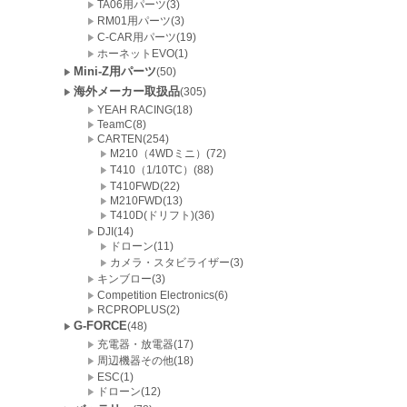
TA06用パーツ(3)
RM01用パーツ(3)
C-CAR用パーツ(19)
ホーネットEVO(1)
Mini-Z用パーツ
(50)
海外メーカー取扱品
(305)
YEAH RACING(18)
TeamC(8)
CARTEN(254)
M210（4WDミニ）(72)
T410（1/10TC）(88)
T410FWD(22)
M210FWD(13)
T410D(ドリフト)(36)
DJI(14)
ドローン(11)
カメラ・スタビライザー(3)
キンブロー(3)
Competition Electronics(6)
RCPROPLUS(2)
G-FORCE
(48)
充電器・放電器(17)
周辺機器その他(18)
ESC(1)
ドローン(12)