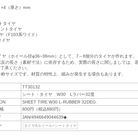
さ）×4（厚さ）mm
ントタイヤ
ロントタイヤ
ヤ（F103系ワイド）
タイヤ
用タイヤ（ホイール径φ36~38mm）として、7～8個分のタイヤが作れます。
原反の長さ（素材寸法）に依存するため、実際の長さに関しましては、
ご了承ください。
公称サイズです。材質の特性上、縮みが発生する場合もあります。
TT30132
シート・タイヤ W30 Lラバー32度
ION
SHEET TIRE W30 L-RUBBER 32DEG.
格
800円（税込880円）
ド
JAN/4946649044639◆
ー
タイヤ&ホイール>シートタイヤ