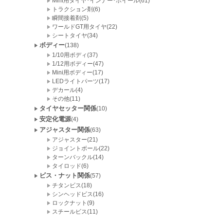
Mini用タイヤ･インナー･ホイール(61)
トラクション剤(6)
瞬間接着剤(5)
ワールドGT用タイヤ(22)
シートタイヤ(34)
ボディー
(138)
1/10用ボディ(37)
1/12用ボディー(47)
Mini用ボディー(17)
LEDライトパーツ(17)
デカール(4)
その他(11)
タイヤセッター関係
(10)
安定化電源
(4)
アジャスター関係
(63)
アジャスター(21)
ジョイントボール(22)
ターンバックル(14)
タイロッド(6)
ビス・ナット関係
(57)
チタンビス(18)
シンヘッドビス(16)
ロックナット(9)
スチールビス(11)