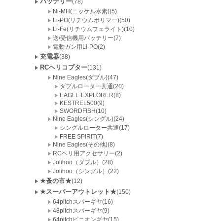
バッテリー
(78)
Ni-MH(ニッケル水素)(5)
Li-PO(リチウムポリマー)(50)
Li-Fe(リチウムフェライト)(10)
送/受信機用バッテリー(7)
電動ガン用Li-PO(2)
充電器
(38)
RCヘリコプター
(131)
Nine Eagles(ダブル)(47)
ダブルローター共通(20)
EAGLE EXPLORER(8)
KESTREL500(9)
SWORDFISH(10)
Nine Eagles(シングル)(24)
シングルローター共通(17)
FREE SPIRIT(7)
Nine Eagles(その他)(8)
RCヘリ用アクセサリー(2)
Jolihoo（ダブル）(28)
Jolihoo（シングル）(22)
★蚤の市★
(12)
★スーパーアウトレット★
(150)
64pitchスパーギヤ(16)
48pitchスパーギヤ(9)
64pitchピニオンギヤ(15)