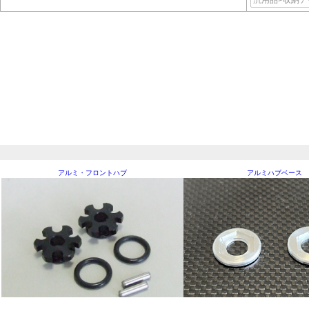
汎用品>収納ア
アルミ・フロントハブ
アルミハブベース