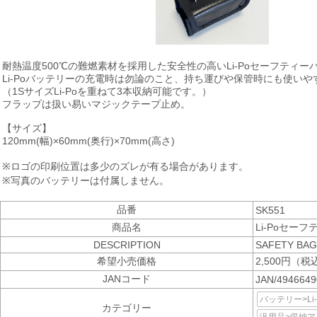
耐熱温度500℃の難燃素材を採用した安全性の高いLi-Poセーフティー
Li-Poバッテリーの充電時は勿論のこと、持ち運びや保管時にも使いや
（1SサイズLi-Poを重ねて3本収納可能です。）
フラップは扱い易いマジックテープ止め。
【サイズ】
120mm(幅)×60mm(奥行)×70mm(高さ)
※ロゴの印刷位置は多少のズレが有る場合があります。
※写真のバッテリーは付属しません。
品番
SK551
商品名
Li-Poセー
DESCRIPTION
SAFETY BAG 
希望小売価格
2,500円（税
JANコード
JAN/494664
バッテリー>Li
カテゴリー