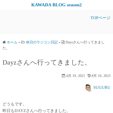
コ
KAWADA BLOG season2
ン
テ
TOPページ
ン
ツ
へ
ス
ホーム
»
休日のラジコン日記
»
Dayzさんへ行ってきまし
た。
キ
ッ
Dayzさんへ行ってきました。
プ
4月 19, 2021
8月 10, 2023
SUGURU
どうもです。
昨日もDAYZさんへ行ってきました。