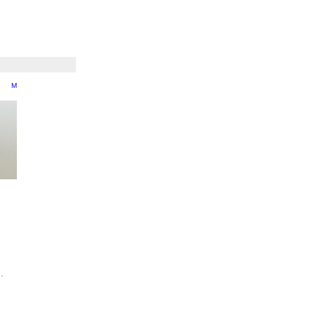
） M
.