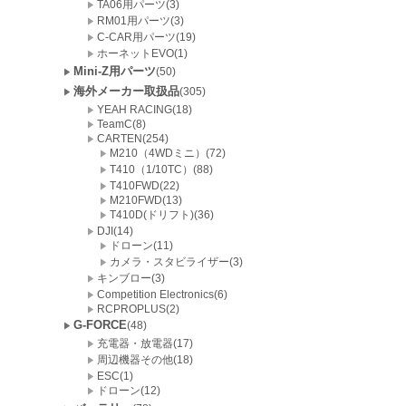
TA06用パーツ(3)
RM01用パーツ(3)
C-CAR用パーツ(19)
ホーネットEVO(1)
Mini-Z用パーツ
(50)
海外メーカー取扱品
(305)
YEAH RACING(18)
TeamC(8)
CARTEN(254)
M210（4WDミニ）(72)
T410（1/10TC）(88)
T410FWD(22)
M210FWD(13)
T410D(ドリフト)(36)
DJI(14)
ドローン(11)
カメラ・スタビライザー(3)
キンブロー(3)
Competition Electronics(6)
RCPROPLUS(2)
G-FORCE
(48)
充電器・放電器(17)
周辺機器その他(18)
ESC(1)
ドローン(12)