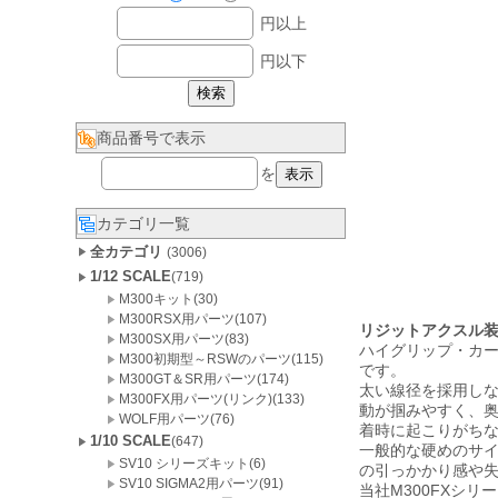
円以上
円以下
商品番号で表示
を
カテゴリ一覧
全カテゴリ
(3006)
1/12 SCALE
(719)
M300キット(30)
M300RSX用パーツ(107)
リジットアクスル装
M300SX用パーツ(83)
ハイグリップ・カ
M300初期型～RSWのパーツ(115)
です。
M300GT＆SR用パーツ(174)
太い線径を採用しな
M300FX用パーツ(リンク)(133)
動が掴みやすく、
WOLF用パーツ(76)
着時に起こりがち
1/10 SCALE
(647)
一般的な硬めのサ
SV10 シリーズキット(6)
の引っかかり感や
SV10 SIGMA2用パーツ(91)
当社M300FXシ