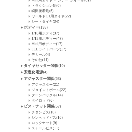
Mini用タイヤ･インナー･ホイール(61)
トラクション剤(6)
瞬間接着剤(5)
ワールドGT用タイヤ(22)
シートタイヤ(34)
ボディー
(138)
1/10用ボディ(37)
1/12用ボディー(47)
Mini用ボディー(17)
LEDライトパーツ(17)
デカール(4)
その他(11)
タイヤセッター関係
(10)
安定化電源
(4)
アジャスター関係
(63)
アジャスター(21)
ジョイントボール(22)
ターンバックル(14)
タイロッド(6)
ビス・ナット関係
(57)
チタンビス(18)
シンヘッドビス(16)
ロックナット(9)
スチールビス(11)