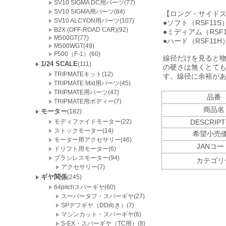
SV10 SIGMA DC用パーツ(77)
SV10 SIGMA用パーツ(84)
【ロング・サイド
SV10 ALCYON用パーツ(107)
●ソフト（RSF11S）
B2X (OFF-ROAD CAR)(92)
●ミディアム（RSF1
M500GT(77)
●ハード（RSF11H
M500WGT(49)
F500（F-1）(60)
線径だけを見ると
1/24 SCALE
(111)
の硬さは無くとて
TRIPMATEキット(12)
す。線径に余裕が
TRIPMATE Mid用パーツ(45)
TRIPMATE用パーツ(47)
品番
TRIPMATE用ボディー(7)
商品名
モーター
(182)
モディファイドモーター(22)
DESCRIPT
ストックモーター(14)
希望小売
モーター用アクセサリー(46)
JANコー
ドリフト用モーター(6)
ブラシレスモーター(94)
カテゴリ
アクセサリー(7)
ギヤ関係
(245)
64pitchスパーギヤ(60)
スーパータフ・スパーギヤ(27)
SPデフギヤ（DD向き）(7)
マシンカット・スパーギヤ(6)
S-EX・スパーギヤ（TC用）(8)