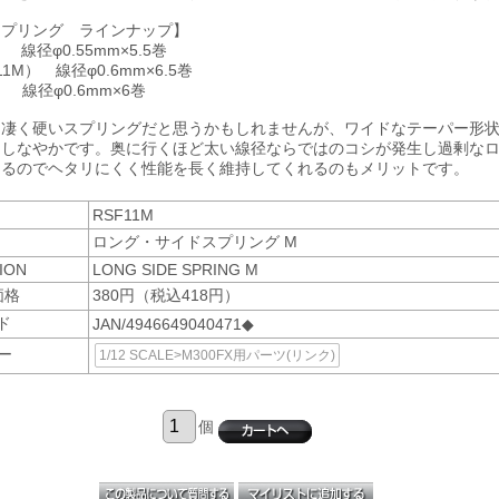
スプリング ラインナップ】
 線径φ0.55mm×5.5巻
1M） 線径φ0.6mm×6.5巻
） 線径φ0.6mm×6巻
物凄く硬いスプリングだと思うかもしれませんが、ワイドなテーパー形
もしなやかです。奥に行くほど太い線径ならではのコシが発生し過剰な
あるのでヘタリにくく性能を長く維持してくれるのもメリットです。
RSF11M
ロング・サイドスプリング M
ION
LONG SIDE SPRING M
価格
380円（税込418円）
ド
JAN/4946649040471◆
ー
1/12 SCALE>M300FX用パーツ(リンク)
個