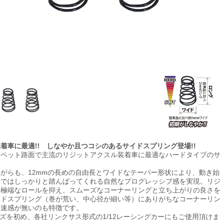
着車に最適!! しなやか且つコシのあるサイドスプリング登場!!
ーペット路面で主流のリジットアクスル装着車に最適なハードタイプの
がらも、12mmの長めの自由長とワイドなテーパー形状により、動き
奥ではしっかりと踏んばってくれる自然なプログレッシブ感を実現。リ
な極端なロールを抑え、スムーズなコーナーリングと立ち上がりの良さ
イドスプリング（巻が荒い、中心径が細い等）にありがちなコーナーリ
失速感が無いのも特徴です。
リーズを初め、各社リンクサス形式の1/12レーシングカーにもご使用頂け