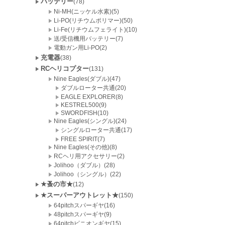
バッテリー
(78)
Ni-MH(ニッケル水素)(5)
Li-PO(リチウムポリマー)(50)
Li-Fe(リチウムフェライト)(10)
送/受信機用バッテリー(7)
電動ガン用Li-PO(2)
充電器
(38)
RCヘリコプター
(131)
Nine Eagles(ダブル)(47)
ダブルローター共通(20)
EAGLE EXPLORER(8)
KESTREL500(9)
SWORDFISH(10)
Nine Eagles(シングル)(24)
シングルローター共通(17)
FREE SPIRIT(7)
Nine Eagles(その他)(8)
RCヘリ用アクセサリー(2)
Jolihoo（ダブル）(28)
Jolihoo（シングル）(22)
★蚤の市★
(12)
★スーパーアウトレット★
(150)
64pitchスパーギヤ(16)
48pitchスパーギヤ(9)
64pitchピニオンギヤ(15)