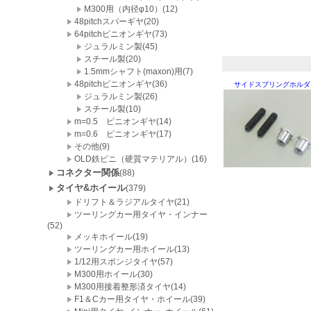
M300用（内径φ10）(12)
48pitchスパーギヤ(20)
64pitchピニオンギヤ(73)
ジュラルミン製(45)
スチール製(20)
1.5mmシャフト(maxon)用(7)
48pitchピニオンギヤ(36)
サイドスプリングホルダ
ジュラルミン製(26)
スチール製(10)
m=0.5 ピニオンギヤ(14)
m=0.6 ピニオンギヤ(17)
その他(9)
OLD鉄ピニ（硬質マテリアル）(16)
コネクター関係
(88)
タイヤ&ホイール
(379)
ドリフト＆ラジアルタイヤ(21)
ツーリングカー用タイヤ・インナー
(52)
メッキホイール(19)
ツーリングカー用ホイール(13)
1/12用スポンジタイヤ(57)
M300用ホイール(30)
M300用接着整形済タイヤ(14)
F1＆Cカー用タイヤ・ホイール(39)