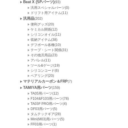
Beat X (SPパーツ)
(93)
汎用スペシャルパーツ(0)
ドリフト用アイテム(11)
汎用品
(202)
便利グッズ(20)
ケミカル関係(12)
シリコンオイル(11)
収納アイテム(38)
デフボール各種(10)
テープ・シート関係(31)
その他汎用品(23)
アパレル(11)
ツール&ゲージ(19)
シリコンコード(6)
ベアリング(20)
マテリアルカーボン＆FRP
(7)
TAMIYA用パーツ
(159)
TA05用パーツ(12)
F104&F103用パーツ(78)
TA03F PRO用パーツ(4)
DF03用パーツ(5)
タムテックギア(28)
Mini(M03)用パーツ(5)
FF03用パーツ(1)