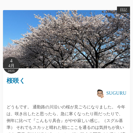
日記
4
4月
2025
桜咲く
SUGURU
どうもです。 通勤路の川沿いの桜が見ごろになりました。 今年
は、咲き出したと思ったら、急に寒くなったり雨だったりで、
例年に比べて『こんもり具合』がやや寂しい感じ。（スグル基
準） それでもスカッと晴れた朝にここを通るのは気持ちが良い