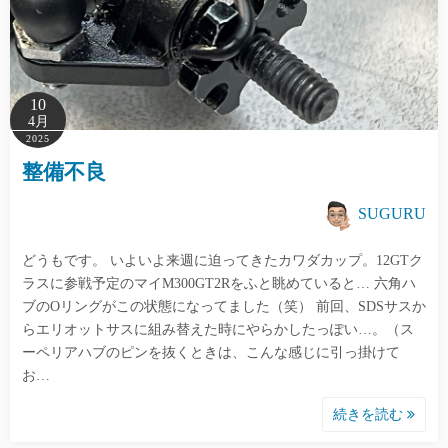
10
4月
2025
整備不良
SUGURU
どうもです。 いよいよ来週に迫ってきたカワダカップ。12GTク
ラスに参戦予定のマイM300GT2Rをふと眺めていると… 六角ハ
ブのOリングがこの状態になってました（笑） 前回、SDSサスか
らエリオットサスに組み替えた時にやらかしたっぽい…。（ス
ーペリアハブのピンを抜くときは、こんな感じに引っ掛けて
お…
続きを読む