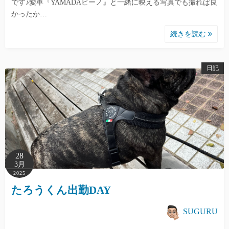
です♪愛車『YAMADAビーノ』と一緒に映える写真でも撮れば良
かったか…
続きを読む
日記
28
3月
2025
たろうくん出勤DAY
SUGURU