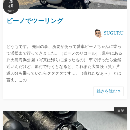
28
4月
2025
ビーノでツーリング
SUGURU
どうもです。 先日の事、所要があって愛車ビーノちゃんに乗っ
て浜松まで行ってきました。（ビーノのリコール）↓道中にある
弁天島海浜公園（写真は帰りに撮ったもの） 車で行ったら全然
近いんだけど、原付で行くとなると、これまた大冒険（笑）片
道50分も乗っていたらクタクタです…。（疲れたなぁ～） とは
言え、この…
続きを読む
日記