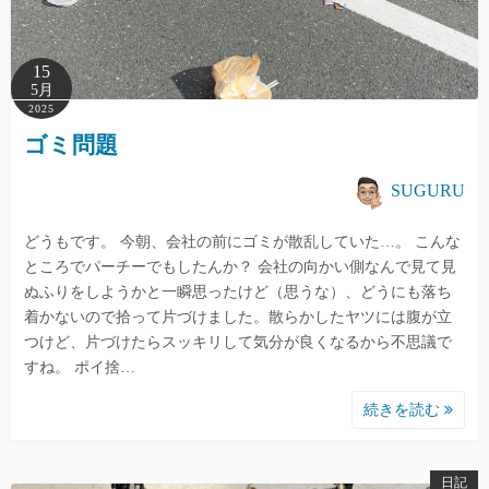
15
5月
2025
ゴミ問題
SUGURU
どうもです。 今朝、会社の前にゴミが散乱していた…。 こんな
ところでパーチーでもしたんか？ 会社の向かい側なんで見て見
ぬふりをしようかと一瞬思ったけど（思うな）、どうにも落ち
着かないので拾って片づけました。散らかしたヤツには腹が立
つけど、片づけたらスッキリして気分が良くなるから不思議で
すね。 ポイ捨…
続きを読む
日記