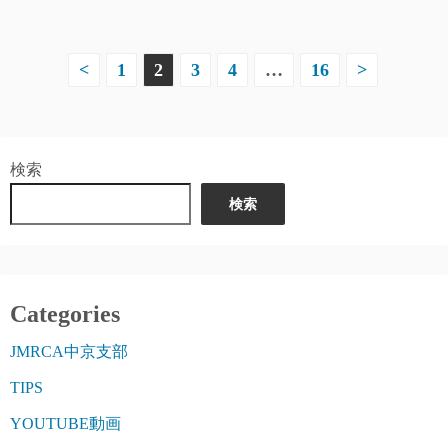
投
<
1
2
3
4
…
16
>
稿
の
検索
ペ
検索
ー
ジ
送
Categories
り
JMRCA中京支部
TIPS
YOUTUBE動画