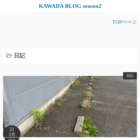
コ
KAWADA BLOG season2
ン
テ
TOPページ
ン
ツ
へ
ス
日記
キ
ッ
日記
プ
21
5月
2025