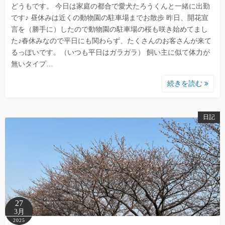
どうもです。 今日は家庭の都合で愛犬たろうくんと一緒に出勤
です♪ 昼休みは近くの動物園の駐車場までお散歩 昨日、開花宣
言を（勝手に）したので動物園の駐車場の桜も咲き始めてまし
た♪春休みなので平日にも関わらず、たくさんのお客さんが来て
るっぽいです。（いつも平日はガラガラ） 飼い主に似て体力が
無いタイプ…
続きを読む
日記
27
3月
2025