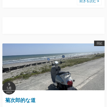
続きを読む
日記
9
5月
2025
菊次郎的な道