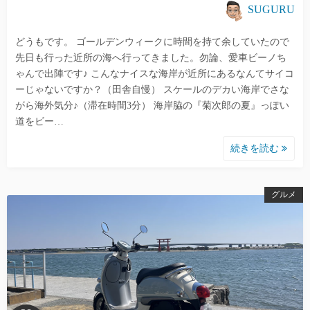
SUGURU
どうもです。 ゴールデンウィークに時間を持て余していたので
先日も行った近所の海へ行ってきました。勿論、愛車ビーノち
ゃんで出陣です♪ こんなナイスな海岸が近所にあるなんてサイコ
ーじゃないですか？（田舎自慢） スケールのデカい海岸でさな
がら海外気分♪（滞在時間3分） 海岸脇の『菊次郎の夏』っぽい
道をビー…
続きを読む
グルメ