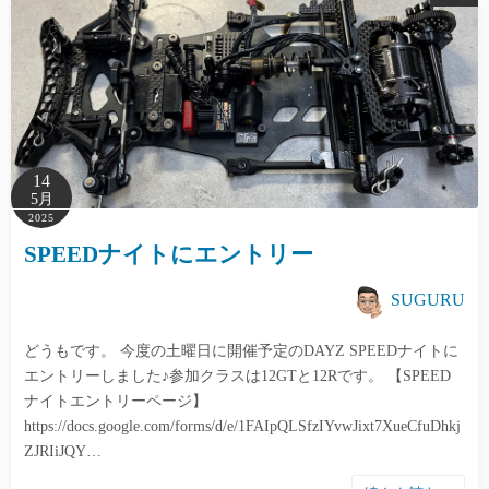
14
5月
2025
SPEEDナイトにエントリー
SUGURU
どうもです。 今度の土曜日に開催予定のDAYZ SPEEDナイトに
エントリーしました♪参加クラスは12GTと12Rです。 【SPEED
ナイトエントリーページ】
https://docs.google.com/forms/d/e/1FAIpQLSfzIYvwJixt7XueCfuDhkj
ZJRIiJQY…