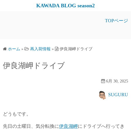
コ
KAWADA BLOG season2
ン
テ
TOPページ
ン
ツ
へ
ス
ホーム
»
再入荷情報
»
伊良湖岬ドライブ
キ
伊良湖岬ドライブ
ッ
プ
6月 30, 2025
SUGURU
どうもです。
先日の土曜日、気分転換に
伊良湖岬
にドライブへ行ってき