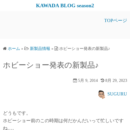
コ
KAWADA BLOG season2
ン
テ
TOPページ
ン
ツ
へ
ス
ホーム
»
新製品情報
»
ホビーショー発表の新製品♪
キ
ホビーショー発表の新製品♪
ッ
プ
5月 9, 2014
8月 29, 2023
SUGURU
どうもです。
ホビーショー前のこの時期は何だかんだいって忙しいです
ね…。