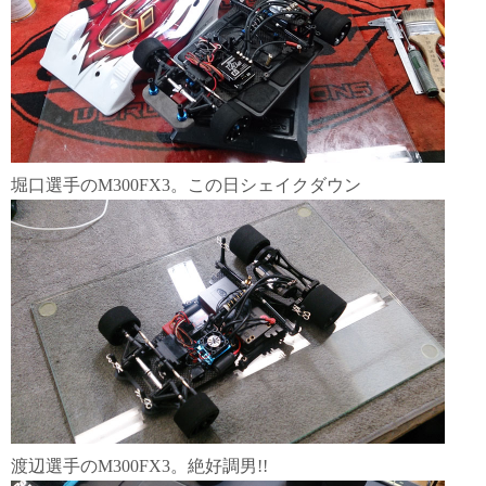
堀口選手のM300FX3。この日シェイクダウン
渡辺選手のM300FX3。絶好調男!!