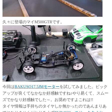
久々に登場のマイM500GTRです。
今回は
BAKUSO17.5JMモーター
を試してみました。ピック
アップが良くてなかなか好感触ですね♪やり易くて、スムー
ズでかなり好感触でした～。お奨めですよこれは!!
タイヤ情報は手持ちのタイヤしか無かったのであんまりあ