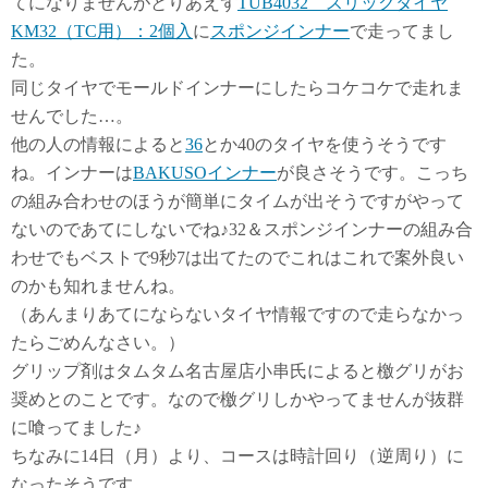
てになりませんがとりあえず
TUB4032 スリックタイヤ
KM32（TC用）：2個入
に
スポンジインナー
で走ってまし
た。
同じタイヤでモールドインナーにしたらコケコケで走れま
せんでした…。
他の人の情報によると
36
とか40のタイヤを使うそうです
ね。インナーは
BAKUSOインナー
が良さそうです。こっち
の組み合わせのほうが簡単にタイムが出そうですがやって
ないのであてにしないでね♪32＆スポンジインナーの組み合
わせでもベストで9秒7は出てたのでこれはこれで案外良い
のかも知れませんね。
（あんまりあてにならないタイヤ情報ですので走らなかっ
たらごめんなさい。）
グリップ剤はタムタム名古屋店小串氏によると檄グリがお
奨めとのことです。なので檄グリしかやってませんが抜群
に喰ってました♪
ちなみに14日（月）より、コースは時計回り（逆周り）に
なったそうです。