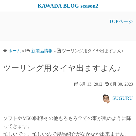
コ
KAWADA BLOG season2
ン
テ
TOPページ
ン
ツ
へ
ス
ホーム
»
新製品情報
»
ツーリング用タイヤ出ますよん♪
キ
ツーリング用タイヤ出ますよん♪
ッ
プ
6月 13, 2012
8月 30, 2023
SUGURU
ソフトやM500関係その他もろもろ全ての事が嵐のように降
ってきます。
忙しいです。忙しいので製品紹介がなかなか出来ません。