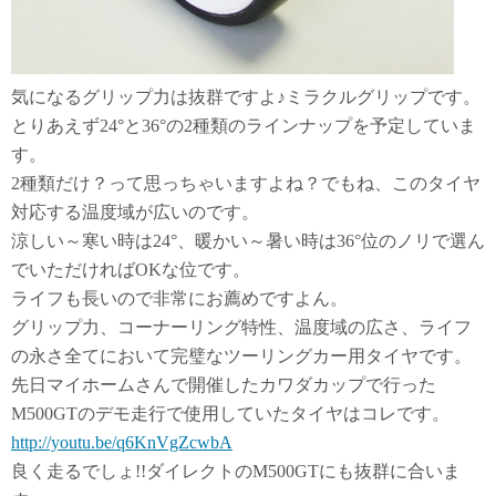
気になるグリップ力は抜群ですよ♪ミラクルグリップです。
とりあえず24°と36°の2種類のラインナップを予定していま
す。
2種類だけ？って思っちゃいますよね？でもね、このタイヤ
対応する温度域が広いのです。
涼しい～寒い時は24°、暖かい～暑い時は36°位のノリで選ん
でいただければOKな位です。
ライフも長いので非常にお薦めですよん。
グリップ力、コーナーリング特性、温度域の広さ、ライフ
の永さ全てにおいて完璧なツーリングカー用タイヤです。
先日マイホームさんで開催したカワダカップで行った
M500GTのデモ走行で使用していたタイヤはコレです。
http://youtu.be/q6KnVgZcwbA
良く走るでしょ!!ダイレクトのM500GTにも抜群に合いま