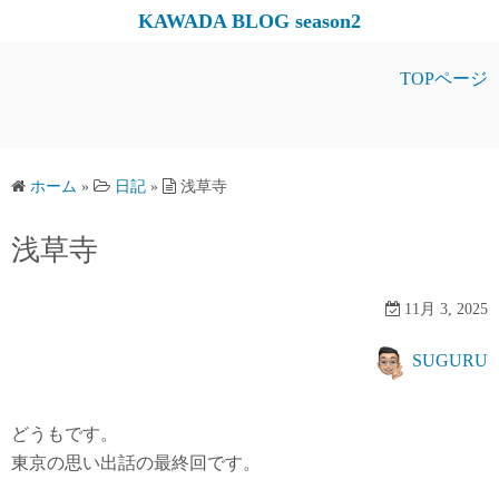
コ
KAWADA BLOG season2
ン
テ
TOPページ
ン
ツ
へ
ス
ホーム
»
日記
»
浅草寺
キ
浅草寺
ッ
プ
11月 3, 2025
SUGURU
どうもです。
東京の思い出話の最終回です。