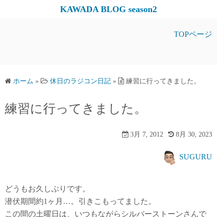
コ
KAWADA BLOG season2
ン
テ
TOPページ
ン
ツ
へ
ス
ホーム
»
休日のラジコン日記
»
練習に行ってきました。
キ
練習に行ってきました。
ッ
プ
3月 7, 2012
8月 30, 2023
SUGURU
どうもお久しぶりです。
潜伏期間約1ヶ月…。引きこもってました。
この間の土曜日は、いつもながらシルバーストーンさんで