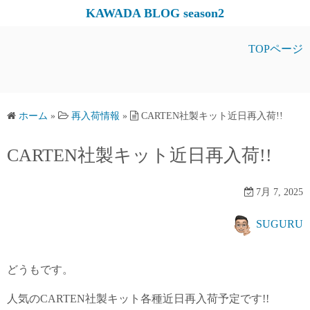
コ
KAWADA BLOG season2
ン
テ
TOPページ
ン
ツ
へ
ス
ホーム
»
再入荷情報
»
CARTEN社製キット近日再入荷!!
キ
CARTEN社製キット近日再入荷!!
ッ
プ
7月 7, 2025
SUGURU
どうもです。
人気のCARTEN社製キット各種近日再入荷予定です!!