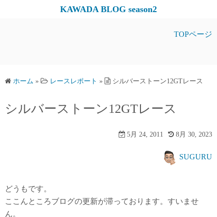
コ
KAWADA BLOG season2
ン
テ
TOPページ
ン
ツ
へ
ス
ホーム
»
レースレポート
»
シルバーストーン12GTレース
キ
シルバーストーン12GTレース
ッ
プ
5月 24, 2011
8月 30, 2023
SUGURU
どうもです。
ここんところブログの更新が滞っております。すいませ
ん。