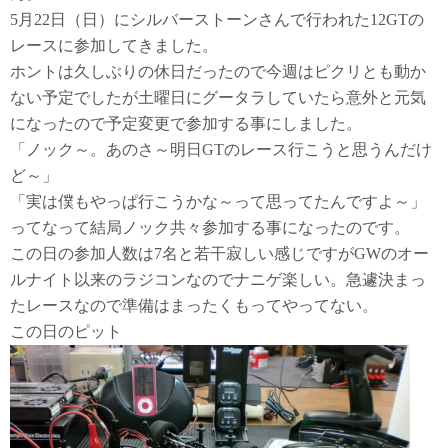
5月22日（日）にシルバーストーンさんで行われた12GTの
レースに参加してきました。
ホントは久しぶりの休日だったので今週はピクリとも動か
ない予定でしたが土曜日にグータラしていたら意外と元気
になったので予定変更で参加する事にしました。
「ノック～。あのさ～明日GTのレース行こうと思うんだけ
ど～」
「実は僕もやっぱ行こうかな～って思ってたんですよ～」
ってなって結局ノック共々参加する事になったのです。
この日の参加人数は7名と若干寂しい感じですがGWのオー
ルナイト以来のラジコンなのでナニゲ楽しい。急遽決まっ
たレースなので準備はまったくもってやってない。
この日のピット