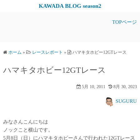
コ
KAWADA BLOG season2
ン
テ
TOPページ
ン
ツ
へ
ス
ホーム
»
レースレポート
»
ハマキタホビー12GTレース
キ
ハマキタホビー12GTレース
ッ
プ
5月 10, 2011
8月 30, 2023
SUGURU
みなさんこんにちは
ノックこと横山です。
5月8日（日）にハマキタホビーさんで行われた12GTレース