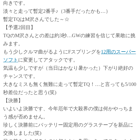
向きです。
淡々と走って暫定2番手♪（3番手だったかも…）
暫定TQはM沢さんでした～☆
【予選2回目】
TQのM沢さんとの差は約3秒…GWの練習を信じて果敢に挑
みます。
もう少しクルマ曲がるようにFスプリングを
12用のスーパー
ソフト
に変更してアタックです。
気温も少しですが（当日はかなり暑かった）下がり絶好の
チャンスです。
大きなミスも無く無難に走って暫定TQ！…と言っても5/100
秒差位だったと思う(笑)
【決勝】
いよいよ決勝です、今年厄年で大殺界の僕は何かやっちま
う感が否めません。
珍しく決勝前にバッテリー固定用のグラステープを新品に
交換しました(笑)