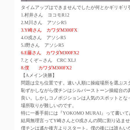
タイムアップはできませんでしたが何とかギリギリ
1.村井さん ヨコモR12
2.M川さん アソシR5
3.Y崎さん カワダM300FX
4.O戎さん アソシR5
5.I野さん アソシR5
6.E藤さん カワダM300FX2
7.とくぞ～さん CRC XLJ
8.僕 カワダM300FX2
【Aメイン決勝】
問題は立ち位置です。速い人順に操縦場所を選ぶス
恥ずかしながら僕チンはシルバーストーン操縦台の
良い。しかしコノポジションは人気のスポットとな
場所取りが難しいのです。
特に一番手前には『YOKOMO MURAI』って書
結局無理言ってY崎さんとO戎さんの間に割り込ま
僕チンは遙か後方よりスタート。僕の後には誰もい