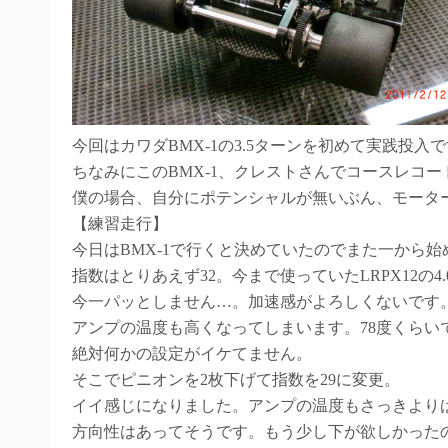
今回はカワダBMX-1の3.5ターンを初めて実践投
ちなみにこのBMX-1、クレストさんでコースレコ
僕の場合、自分にポテンシャルが無いぶん、モータ
【練習走行】
今日はBMX-1で行くと決めていたのでまた一から
指数はとりあえず32。今まで使っていたLRPX12の
今一パッとしません…。加速感がよろしくないです
アンプの温度も高くなってしまいます。78度くらい
絶対何かの設定がイケてません。
そこでピニオンを2枚下げて指数を29に変更。
イイ感じになりました。アンプの温度もさっきよりは
方向性はあってそうです。もう少し下が欲しかった