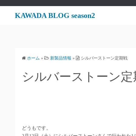
コ
ン
KAWADA BLOG season2
テ
ン
ツ
へ
ス
ホーム
»
新製品情報
»
シルバーストーン定期戦
キ
ッ
シルバーストーン定
プ
どうもです。
2月12日（土）にシルバーストーンさんで行われた1