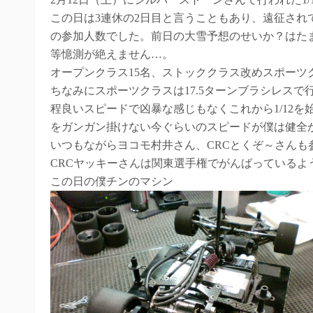
この日は3連休の2日目と言うこともあり、遠征さ
の参加人数でした。前日の大雪予想のせいか？はた
等憶測が絶えません…。
オープンクラス15名、ストッククラス改めスポーツ
ちなみにスポーツクラスは17.5ターンブラシレスで
程良いスピードで凶暴な感じもなくこれから1/12
をガンガン掛けない今ぐらいのスピードが僕は健全
いつもながらヨコモ村井さん、CRCとくぞ～さんも
CRCヤッキーさんは関東選手権でがんばっている
この日の僕チンのマシン