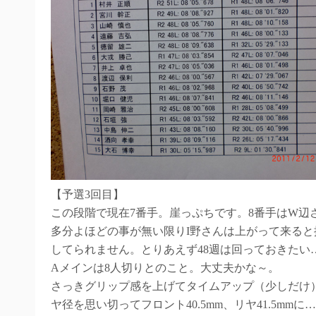
【予選3回目】
この段階で現在7番手。崖っぷちです。8番手はW辺さ
多分よほどの事が無い限りI野さんは上がって来る
してられません。とりあえず48週は回っておきたい
Aメインは8人切りとのこと。大丈夫かな～。
さっきグリップ感を上げてタイムアップ（少しだけ
ヤ径を思い切ってフロント40.5mm、リヤ41.5mmに