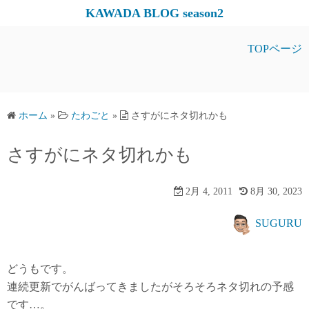
コ
KAWADA BLOG season2
ン
テ
TOPページ
ン
ツ
へ
ス
ホーム
»
たわごと
»
さすがにネタ切れかも
キ
さすがにネタ切れかも
ッ
プ
2月 4, 2011
8月 30, 2023
SUGURU
どうもです。
連続更新でがんばってきましたがそろそろネタ切れの予感
です…。