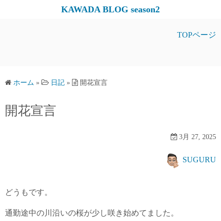
コ
KAWADA BLOG season2
ン
テ
TOPページ
ン
ツ
へ
ス
ホーム
»
日記
»
開花宣言
キ
開花宣言
ッ
プ
3月 27, 2025
SUGURU
どうもです。
通勤途中の川沿いの桜が少し咲き始めてました。