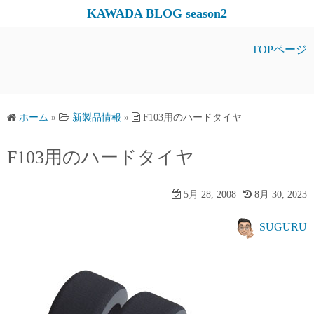
コ
KAWADA BLOG season2
ン
テ
TOPページ
ン
ツ
へ
ス
ホーム
»
新製品情報
»
F103用のハードタイヤ
キ
F103用のハードタイヤ
ッ
プ
5月 28, 2008
8月 30, 2023
SUGURU