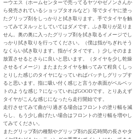
ーウエス（ホームセンターで売ってるヤツやゼノンさんか
ら発売されているショップタオルなど）等でタイヤに塗っ
たグリップ剤をしっかりと拭き取ります。手でタイヤを触
ってみてヌルッとしていてはダメです。ふき取りが足りま
せん。奥の奥に入ったグリップ剤を拭き取るイメージでし
っかり拭き取りを行ってください。（僕は指がちぎれそう
なくらい拭き取ります。指がイタイです。）少しそのまま
放置させるとさらに良いと思います。（タイヤを少し乾燥
させるイメージ）またまたタイヤを触ってみて程良くしっ
とりした感じのタイヤになっていればバッチしグリップす
ると思います。指に吸い付く感じと言うか表面がベルベッ
トのような感じ？になっていればGOODです。とりあえず
タイヤがこんな感じになったら走行開始です。
走行させてみて曲がり過ぎる場合はフロントの塗り幅を減
らし、もう少し曲げたい場合はフロントの塗り幅を増やし
てみてください。
またグリップ剤の種類やグリップ剤の反応時間の長さやタ