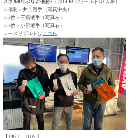
スグル8年ぶりに優勝♪
（2014IRCCワールドGT以来）
＜優勝＞井上選手（写真中央）
＜2位＞三橋選手（写真左）
＜3位＞小原選手（写真右）
レースリザルトは
こちら
【10GT TOP3】