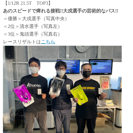
【1/12R 21.5T TOP3】
あのスピードで痺れる接戦!!大戎選手の芸術的なパス!!
＜優勝＞大戎選手（写真中央）
＜2位＞清水選手（写真左）
＜3位＞鬼頭選手（写真右）
レースリザルトは
こちら