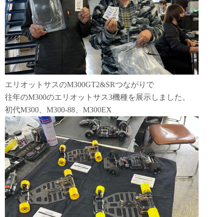
エリオットサスのM300GT2&SRつながりで
往年のM300のエリオットサス3機種を展示しました。
初代M300、M300-88、M300EX