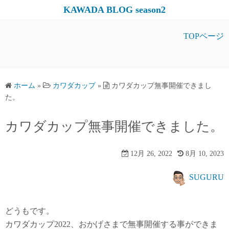
コ
KAWADA BLOG season2
ン
テ
TOPページ
ン
ツ
へ
ス
ホーム
»
カワダカップ
»
カワダカップ無事開催できまし
た。
キ
ッ
カワダカップ無事開催できました。
プ
12月 26, 2022
8月 10, 2023
SUGURU
どうもです。
カワダカップ2022、おかげさまで無事開催する事ができま