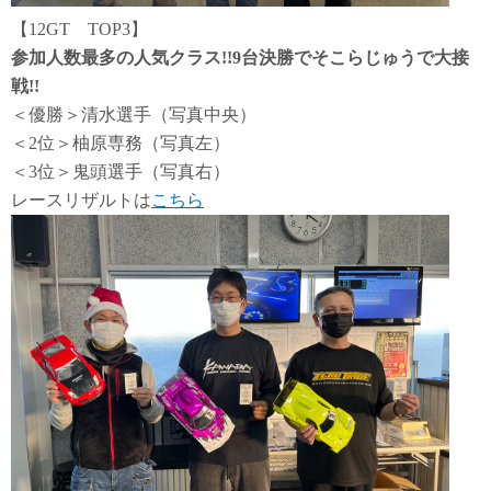
【12GT TOP3】
参加人数最多の人気クラス!!9台決勝でそこらじゅうで大接
戦!!
＜優勝＞清水選手（写真中央）
＜2位＞柚原専務（写真左）
＜3位＞鬼頭選手（写真右）
レースリザルトは
こちら