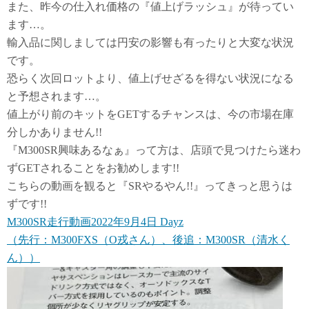
また、昨今の仕入れ価格の『値上げラッシュ』が待ってい
ます…。
輸入品に関しましては円安の影響も有ったりと大変な状況
です。
恐らく次回ロットより、値上げせざるを得ない状況になる
と予想されます…。
値上がり前のキットをGETするチャンスは、今の市場在庫
分しかありません!!
『M300SR興味あるなぁ』って方は、店頭で見つけたら迷わ
ずGETされることをお勧めします!!
こちらの動画を観ると『SRやるやん!!』ってきっと思うは
ずです!!
M300SR走行動画2022年9月4日 Dayz
（先行：M300FXS（O戎さん）、後追：M300SR（清水く
ん））