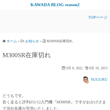
コ
KAWADA BLOG season2
ン
テ
TOPページ
ン
ツ
へ
ス
ホーム
»
お知らせ
»
M300SR在庫切れ
キ
M300SR在庫切れ
ッ
プ
9月 8, 2022
8月 10, 2023
SUGURU
どうもです。
良く走ると評判の1/12入門機『M300SR』ですがおかげさま
で当社在庫が完売いたしました。