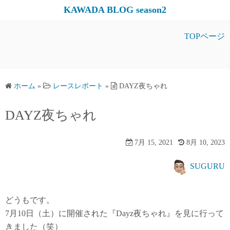
コ
KAWADA BLOG season2
ン
テ
TOPページ
ン
ツ
へ
ス
ホーム
»
レースレポート
»
DAYZ夜ちゃれ
キ
DAYZ夜ちゃれ
ッ
プ
7月 15, 2021
8月 10, 2023
SUGURU
どうもです。
7月10日（土）に開催された『Dayz夜ちゃれ』を見に行って
きました（笑）