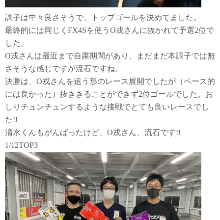
調子は中々良さそうで、トップゴールを決めてました。
最終的には同じくFX4Sを使うO戎さんに抜かれて予選2位で
した。
O戎さんは最近まで自粛期間があり、まだまだ本調子では無
さそうな感じですが流石ですね。
決勝は、O戎さんを追う形のレース展開でしたが（ペース的
には良かった）抜ききることができず2位ゴールでした。お
しりチュンチュンするような接戦でとても良いレースでし
た!!
清水くんもがんばったけど、O戎さん、流石です!!
1/12TOP3