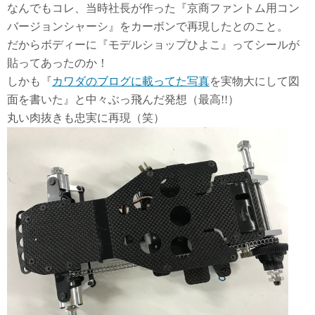
なんでもコレ、当時社長が作った『京商ファントム用コン
バージョンシャーシ』をカーボンで再現したとのこと。
だからボディーに『モデルショップひよこ』ってシールが
貼ってあったのか！
しかも『
カワダのブログに載ってた写真
を実物大にして図
面を書いた』と中々ぶっ飛んだ発想（最高!!）
丸い肉抜きも忠実に再現（笑）