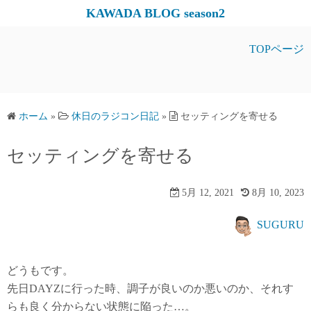
コ
KAWADA BLOG season2
ン
テ
TOPページ
ン
ツ
へ
ス
ホーム
»
休日のラジコン日記
»
セッティングを寄せる
キ
セッティングを寄せる
ッ
プ
5月 12, 2021
8月 10, 2023
SUGURU
どうもです。
先日DAYZに行った時、調子が良いのか悪いのか、それす
らも良く分からない状態に陥った…。