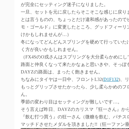
が完全にセッティング迷子になりました。
一旦、セットを元に戻したらそこそこな感じに戻り
とは言うものの、ちょっとだけ違和感があったので
モ・ゴールド』に変更したところ、グッドフィーリ
けかもしれませんが…）
冬になってどんどんスプリングを硬めて行っていた
く方が良いかもしれません。
（FX4SのO戎さんはスプリングを大分柔らかめに
路面と仲良くなって来たかなぁと思いきや、そっぽ
DAYZの路面は、まったく飽きません。
ちなみにタイヤは一日中、フロントL32(
D1F132
)、リ
もっとグリップさせたかったら、少し柔らかめのフロン
ん。
季節の変わり目はセッティングが難しいです…。
そう言えば昨日、DAYZのカリスマ『狂一さん』か
『飲む打つ買う』の狂一さん（微糖を飲む、パチス
マッチドさせたメダルを頂きました!!（狂一ファン