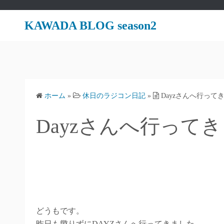
コ
ン
KAWADA BLOG season2
テ
ン
ツ
へ
ス
ホーム
»
休日のラジコン日記
»
Dayzさんへ行って
キ
ッ
Dayzさんへ行って
プ
どうもです。
昨日も懲りずにDAYZさんへ行ってきました。