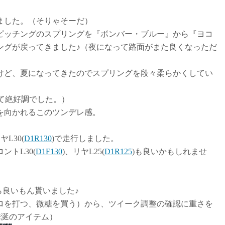
ました。（そりゃそーだ）
ピッチングのスプリングを『ボンバー・ブルー』から『ヨコ
ングが戻ってきました♪（夜になって路面がまた良くなっただ
けど、夏になってきたのでスプリングを段々柔らかくしてい
して絶好調でした。）
を向かれるこのツンデレ感。
ヤL30(
D1R130
)で走行しました。
トL30(
D1F130
)、リヤL25(
D1R125
)も良いかもしれませ
ら良いもん貰いました♪
ロを打つ、微糖を買う）から、ツイーク調整の確認に重さを
垂涎のアイテム）