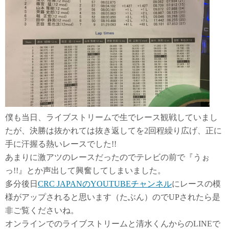
僕も当日、ライブストリームで生でレース観戦していまし
たが、決勝は抜かれては抜き返してを2回程繰り広げ、正に
手に汗握る熱いレースでした!!
あまりに激アツのレースだったのでテレビの前で『うぉ
っ!!』とか声出して興奮してしまいました。
多分後日
CRC JAPANのYOUTUBEチャンネル
にレースの模
様がアップされると思います（たぶん）のでUPされたら是
非ご覧くださいね。
オンラインでのライブストリームと清水くんからのLINEで