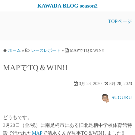
コ
KAWADA BLOG season2
ン
テ
TOPページ
ン
ツ
へ
ス
ホーム
»
レースレポート
»
MAPでTQ＆WIN!!
キ
MAPでTQ＆WIN!!
ッ
プ
3月 23, 2020
8月 28, 2023
SUGURU
どうもです。
3月20日（金/祝）に南足柄市にある旧北足柄中学校体育館特
設で行われた
MAP
で清水くんが見事TQ＆WINしました!!