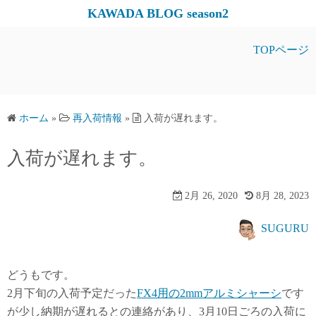
コ
KAWADA BLOG season2
ン
テ
TOPページ
ン
ツ
へ
ス
ホーム
»
再入荷情報
»
入荷が遅れます。
キ
入荷が遅れます。
ッ
プ
2月 26, 2020
8月 28, 2023
SUGURU
どうもです。
2月下旬の入荷予定だった
FX4用の2mmアルミシャーシ
です
が少し納期が遅れるとの連絡があり、3月10日ごろの入荷に