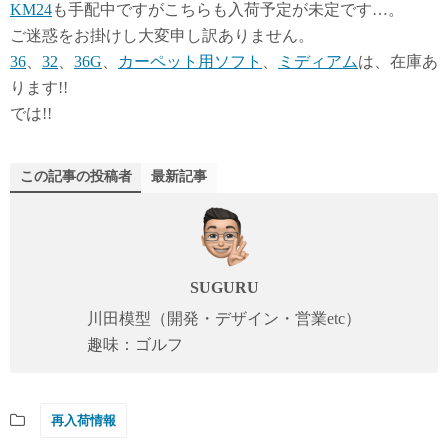
KM24
も手配中ですがこちらも入荷予定が未定です…。
ご迷惑をお掛けし大変申し訳ありません。
36
、
32
、
36G
、
カーペット用ソフト
、
ミディアム
は、在庫あ
ります!!
では!!
この記事の投稿者
最新記事
SUGURU
川田模型（開発・デザイン・営業etc）
趣味：ゴルフ
再入荷情報