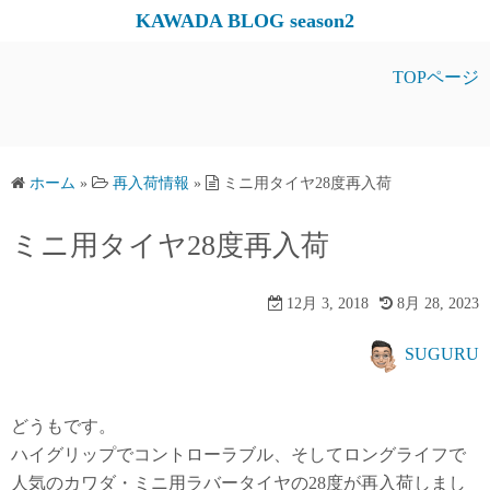
コ
KAWADA BLOG season2
ン
テ
TOPページ
ン
ツ
へ
ス
ホーム
»
再入荷情報
»
ミニ用タイヤ28度再入荷
キ
ミニ用タイヤ28度再入荷
ッ
プ
12月 3, 2018
8月 28, 2023
SUGURU
どうもです。
ハイグリップでコントローラブル、そしてロングライフで
人気のカワダ・ミニ用ラバータイヤの28度が再入荷しまし