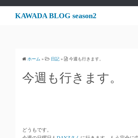
コ
ン
KAWADA BLOG season2
テ
ン
ツ
へ
ス
ホーム
»
日記
»
今週も行きます。
キ
ッ
今週も行きます。
プ
どうもです。
今週の日曜日も
DAYZさん
に行きます。もう完全に