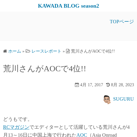
コ
KAWADA BLOG season2
ン
テ
TOPページ
ン
ツ
へ
ス
ホーム
»
レースレポート
»
荒川さんがAOCで4位!!
キ
荒川さんがAOCで4位!!
ッ
プ
4月 17, 2017
8月 28, 2023
SUGURU
どうもです。
RCマガジン
でエディターとして活躍している荒川さんが4
月13～16日に中国上海で行われた
AOC
（Asia Onroad