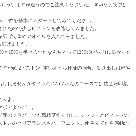
て思っちゃいますが違うのでご注意くださいね。30wtだと実際は
～35wt）位を基準にスタートしてみてください。
されたので少しピストンを改造してみました。
を広げて重めのオイルを入れてみました。
も広げました。
000と1500を半々入れたなんちゃって1250cStが抜群に良かった
すがφ1.2ピストン+重いオイル仕様の場合、動き出しは軽や
しれませんがタイトなDAYZさんのコースでは僕は好印象
てみよ。
グボアダンパー。
ド等のプラパーツも高精度削り出し。シャフトとピストンの
ストンのクリアランスもパーフェクト。組み立てたら感動の