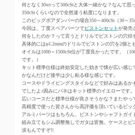
何となく30wtって300cStと大体一緒かな？なん
350cStくらいなので全然違う粘度になります。
このビッグボアダンパーの場合350～400cSt（30
今回は、丁度スペアパーツで
ピストンセット
が発売
何をしたのか？って言うとドリルでピストンの穴径
具体的にはφ1.2mmのドリルでピストンの穴を2個と
オイルは1000～1500cSt位が丁度良かったです。（1
です。）
キット標準仕様は終始安定した効きで懐が広い感じで
かなんだけど後半は少し粘る様な感じです。
コースやドライビングスタイルなどで好みはあるかも
でしたよ♪因みにバネはキット標準のイエローです。
広いコースだと標準仕様が良さそうかな？またやっ
高精度で使った皆さんから高評価を頂いているビッ
アルミパーツはもちろん、ピストンやシャフトガイ
組み立てもシム調整無しでガタは皆無。ケースとピ
涙もんですぞ!!