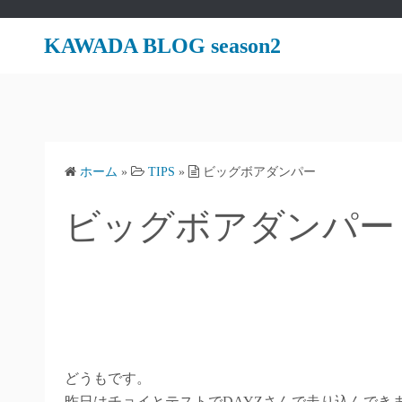
コ
ン
KAWADA BLOG season2
テ
ン
ツ
へ
ス
ホーム
»
TIPS
»
ビッグボアダンパー
キ
ッ
ビッグボアダンパー
プ
どうもです。
昨日はチョイとテストでDAYZさんで走り込んでき