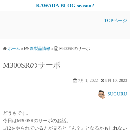
コ
KAWADA BLOG season2
ン
テ
TOPページ
ン
ツ
へ
ス
ホーム
»
新製品情報
»
M300SRのサーボ
キ
M300SRのサーボ
ッ
プ
7月 1, 2022
8月 10, 2023
SUGURU
どうもです。
今日はM300SRのサーボのお話。
1/12をやられている方が見ると『ん？』となるかもしれない