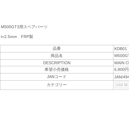
M500GT3用スペアパーツ
t=2.5mm FRP製
品番
KDB01
商品名
M500
DESCRIPTION
MAIN C
希望小売価格
6,800
JANコード
JAN/49
カテゴリー
1/10 S