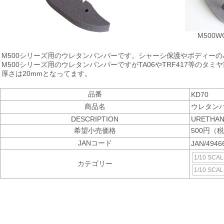
M500
M500シリーズ用のウレタンバンパーです。シャーシ保護やボディー
M500シリーズ用のウレタンバンパーですがTA06やTRF417等のタ
厚さは20mmとなってます。
品番
KD70
商品名
ウレタンバ
DESCRIPTION
URETHAN
希望小売価格
500円（税
JANコード
JAN/4946
1/10 SCA
カテゴリー
1/10 SCA