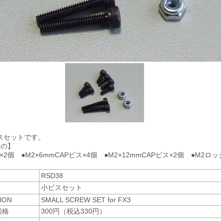
ビスセットです。
もの】
ス×2個 ●M2×6mmCAPビス×4個 ●M2×12mmCAPビス×2個 ●M2ロ
RSD38
小ビスセット
ION
SMALL SCREW SET for FX3
価格
300円（税込330円）