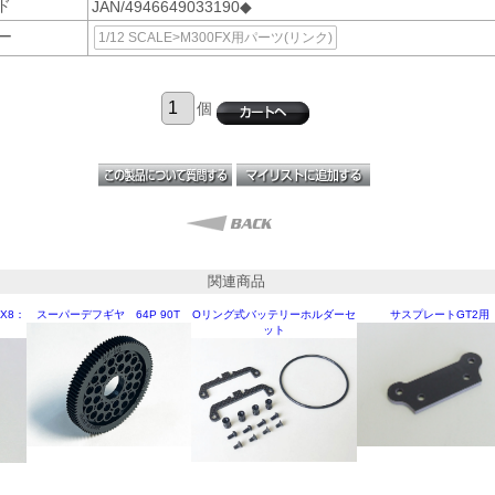
ド
JAN/4946649033190◆
ー
1/12 SCALE>M300FX用パーツ(リンク)
個
関連商品
X8：
スーパーデフギヤ 64P 90T
Oリング式バッテリーホルダーセ
サスプレートGT2用
ット