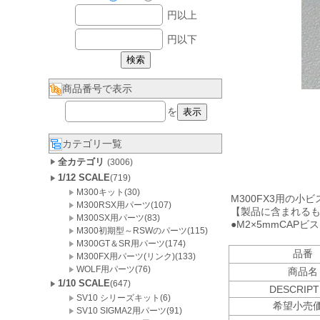
円以上
円以下
商品番号で表示
を
カテゴリ一覧
全カテゴリ
(3006)
1/12 SCALE
(719)
M300キット(30)
M300FX3用の小
M300RSX用パーツ(107)
【製品に含まれる
M300SX用パーツ(83)
●M2×5mmCAPビ
M300初期型～RSWのパーツ(115)
M300GT＆SR用パーツ(174)
品番
M300FX用パーツ(リンク)(133)
WOLF用パーツ(76)
商品名
1/10 SCALE
(647)
DESCRIPT
SV10 シリーズキット(6)
希望小売
SV10 SIGMA2用パーツ(91)