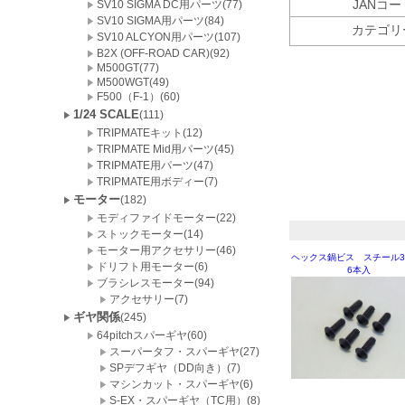
JANコー
SV10 SIGMA DC用パーツ(77)
SV10 SIGMA用パーツ(84)
カテゴリ
SV10 ALCYON用パーツ(107)
B2X (OFF-ROAD CAR)(92)
M500GT(77)
M500WGT(49)
F500（F-1）(60)
1/24 SCALE
(111)
TRIPMATEキット(12)
TRIPMATE Mid用パーツ(45)
TRIPMATE用パーツ(47)
TRIPMATE用ボディー(7)
モーター
(182)
モディファイドモーター(22)
ストックモーター(14)
モーター用アクセサリー(46)
ヘックス鍋ビス スチール3
ドリフト用モーター(6)
6本入
ブラシレスモーター(94)
アクセサリー(7)
ギヤ関係
(245)
64pitchスパーギヤ(60)
スーパータフ・スパーギヤ(27)
SPデフギヤ（DD向き）(7)
マシンカット・スパーギヤ(6)
S-EX・スパーギヤ（TC用）(8)