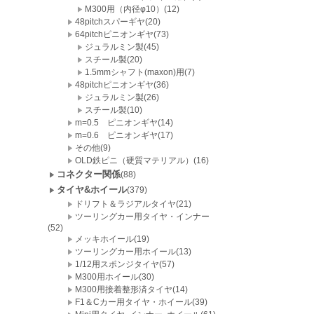
M300用（内径φ10）(12)
48pitchスパーギヤ(20)
64pitchピニオンギヤ(73)
ジュラルミン製(45)
スチール製(20)
1.5mmシャフト(maxon)用(7)
48pitchピニオンギヤ(36)
ジュラルミン製(26)
スチール製(10)
m=0.5 ピニオンギヤ(14)
m=0.6 ピニオンギヤ(17)
その他(9)
OLD鉄ピニ（硬質マテリアル）(16)
コネクター関係
(88)
タイヤ&ホイール
(379)
ドリフト＆ラジアルタイヤ(21)
ツーリングカー用タイヤ・インナー
(52)
メッキホイール(19)
ツーリングカー用ホイール(13)
1/12用スポンジタイヤ(57)
M300用ホイール(30)
M300用接着整形済タイヤ(14)
F1＆Cカー用タイヤ・ホイール(39)