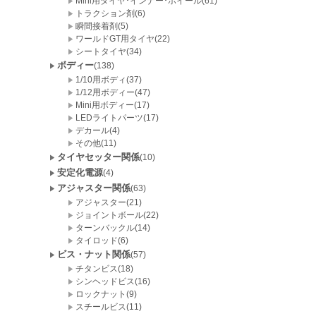
Mini用タイヤ･インナー･ホイール(61)
トラクション剤(6)
瞬間接着剤(5)
ワールドGT用タイヤ(22)
シートタイヤ(34)
ボディー
(138)
1/10用ボディ(37)
1/12用ボディー(47)
Mini用ボディー(17)
LEDライトパーツ(17)
デカール(4)
その他(11)
タイヤセッター関係
(10)
安定化電源
(4)
アジャスター関係
(63)
アジャスター(21)
ジョイントボール(22)
ターンバックル(14)
タイロッド(6)
ビス・ナット関係
(57)
チタンビス(18)
シンヘッドビス(16)
ロックナット(9)
スチールビス(11)