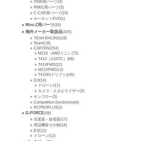
TA06用パーツ(3)
RM01用パーツ(3)
C-CAR用パーツ(19)
ホーネットEVO(1)
Mini-Z用パーツ
(50)
海外メーカー取扱品
(305)
YEAH RACING(18)
TeamC(8)
CARTEN(254)
M210（4WDミニ）(72)
T410（1/10TC）(88)
T410FWD(22)
M210FWD(13)
T410D(ドリフト)(36)
DJI(14)
ドローン(11)
カメラ・スタビライザー(3)
キンブロー(3)
Competition Electronics(6)
RCPROPLUS(2)
G-FORCE
(48)
充電器・放電器(17)
周辺機器その他(18)
ESC(1)
ドローン(12)