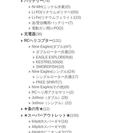
バッテリー
(78)
Ni-MH(ニッケル水素)(5)
Li-PO(リチウムポリマー)(50)
Li-Fe(リチウムフェライト)(10)
送/受信機用バッテリー(7)
電動ガン用Li-PO(2)
充電器
(38)
RCヘリコプター
(131)
Nine Eagles(ダブル)(47)
ダブルローター共通(20)
EAGLE EXPLORER(8)
KESTREL500(9)
SWORDFISH(10)
Nine Eagles(シングル)(24)
シングルローター共通(17)
FREE SPIRIT(7)
Nine Eagles(その他)(8)
RCヘリ用アクセサリー(2)
Jolihoo（ダブル）(28)
Jolihoo（シングル）(22)
★蚤の市★
(12)
★スーパーアウトレット★
(150)
64pitchスパーギヤ(16)
48pitchスパーギヤ(9)
64pitchピニオンギヤ(15)