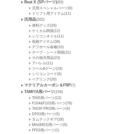
Beat X (SPパーツ)
(93)
汎用スペシャルパーツ(0)
ドリフト用アイテム(11)
汎用品
(202)
便利グッズ(20)
ケミカル関係(12)
シリコンオイル(11)
収納アイテム(38)
デフボール各種(10)
テープ・シート関係(31)
その他汎用品(23)
アパレル(11)
ツール&ゲージ(19)
シリコンコード(6)
ベアリング(20)
マテリアルカーボン＆FRP
(7)
TAMIYA用パーツ
(159)
TA05用パーツ(12)
F104&F103用パーツ(78)
TA03F PRO用パーツ(4)
DF03用パーツ(5)
タムテックギア(28)
Mini(M03)用パーツ(5)
FF03用パーツ(1)