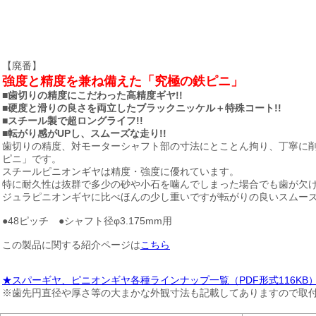
【廃番】
強度と精度を兼ね備えた「究極の鉄ピニ」
■歯切りの精度にこだわった高精度ギヤ!!
■硬度と滑りの良さを両立したブラックニッケル＋特殊コート!!
■スチール製で超ロングライフ!!
■転がり感がUPし、スムーズな走り!!
歯切りの精度、対モーターシャフト部の寸法にとことん拘り、丁寧に
ピニ」です。
スチールピニオンギヤは精度・強度に優れています。
特に耐久性は抜群で多少の砂や小石を噛んでしまった場合でも歯が欠
ジュラピニオンギヤに比べほんの少し重いですが転がりの良いスムー
●48ピッチ ●シャフト径φ3.175mm用
この製品に関する紹介ページは
こちら
★スパーギヤ、ピニオンギヤ各種ラインナップ一覧（PDF形式116KB
※歯先円直径や厚さ等の大まかな外観寸法も記載してありますので取