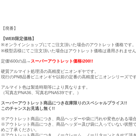
【廃番】
【WEB限定価格】
※オンラインショップにてご注文頂いた場合のアウトレット価格です
※模型店様にてご注文頂いた場合はアウトレット価格は適用されませ
定価\600の品→
スーパーアウトレット価格\200!!
硬質アルマイト処理済の高精度ピニオンギヤです。
現行のPNB品番ピニオンギヤ以前の定番の高精度ピニオンシリーズで
アルマイト色は製造時期等により異なります。
（写真左PNA36、写真右PNA539です。）
スーパーアウトレット商品につき在庫限りのスペシャルプライス!!
このチャンスお見逃し無く!!
※アウトレット商品につき、商品ヘッダーや袋に汚れや変色がある場
※アウトレット商品につき、商品ヘッダー及び袋に入っていない状態
めご了承ください。
※アウトレット商品につき、ノークレーム、ノーリターンとさせて頂