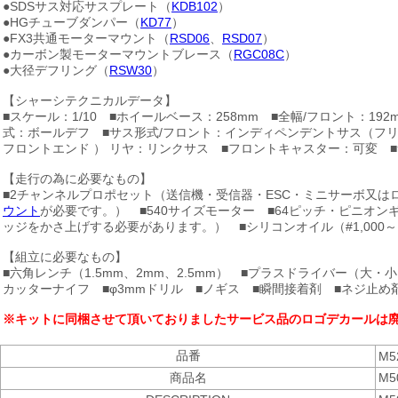
●SDSサス対応サスプレート（
KDB102
）
●HGチューブダンパー（
KD77
）
●FX3共通モーターマウント（
RSD06
、
RSD07
）
●カーボン製モーターマウントブレース（
RGC08C
）
●大径デフリング（
RSW30
）
【シャーシテクニカルデータ】
■スケール：1/10 ■ホイールベース：258mm ■全幅/フロント：19
式：ボールデフ ■サス形式/フロント：インディペンデントサス（フリ
フロントエンド ） リヤ：リンクサス ■フロントキャスター：可変 
【走行の為に必要なもの】
■2チャンネルプロポセット（送信機・受信器・ESC・ミニサーボ又
ウント
が必要です。） ■540サイズモーター ■64ピッチ・ピニオンギヤ
ッジをかさ上げする必要があります。） ■シリコンオイル（#1,000～1
【組立に必要なもの】
■六角レンチ（1.5mm、2mm、2.5mm） ■プラスドライバー（大・
カッターナイフ ■φ3mmドリル ■ノギス ■瞬間接着剤 ■ネジ止め
※キットに同梱させて頂いておりましたサービス品のロゴデカールは
品番
M5
商品名
M