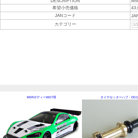
DESCRIPTION
M5
希望小売価格
43
JANコード
JA
カテゴリー
1/
MSRボディーWGT用
タイヤセッターハブ・DD