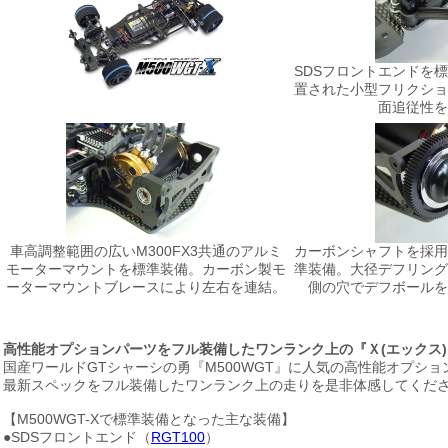
SDSフロントエンドを
置された小型フリクショ
面追従性を
車高調整範囲の広いM300FX3共通のアルミ
カーボンシャフトを採用
モーターマウントを標準装備。カーボン製モ
準装備。大径デフリング
ーターマウントブレースにより左右を連結。
側の穴でデフボールを
高性能オプションパーツをフル装備したワンランク上の『Ｘ(エックス)』
国産ワールドGTシャーシの勇『M500WGT』に人気の高性能オプション
最新スペックをフル装備したワンランク上の走りを是非体感してください
【M500WGT-Xで標準装備となった主な装備】
●SDSフロントエンド（
RGT100
）